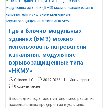
Где в блочно-модульных
зданиях (БМЗ) можно
использовать нагреватели
канальные модульные
взрывозащищенные типа
«НКМУ»
Автор
Запись
Рубрика
Gekoms LLC
30.12.2022
Инжиниринг
записи:
опубликована:
записи:
Комментарии
0 комментариев
к
записи:
В последние годы идет интенсивное развитие
промышленных предприятий в условиях