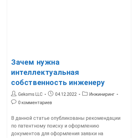
Взрывозащищенные
Типа
«НКМУ»
Зачем нужна
интеллектуальная
собственность инженеру
Автор
Запись
Рубрика
Gekoms LLC
04.12.2022
Инжиниринг
записи:
опубликована:
записи:
Комментарии
0 комментариев
к
записи:
В данной статье опубликованы рекомендации
по патентному поиску и оформлению
документов для оформления заявки на