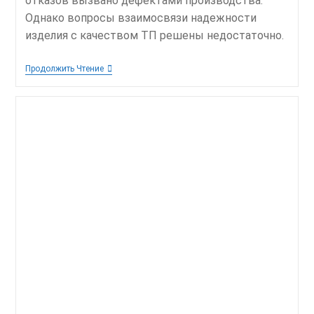
отказов вызвано дефектами производства.
Однако вопросы взаимосвязи надежности
изделия с качеством ТП решены недостаточно.
Определение
Продолжить Чтение
Оптимального
Уровня
Надежности
Производственной
Системы