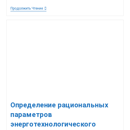
Программное
Продолжить Чтение
Обеспечение
Мониторинга
Достоверности
Запасов
Угледобывающих
Предприятий
Определение рациональных
параметров
энерготехнологического