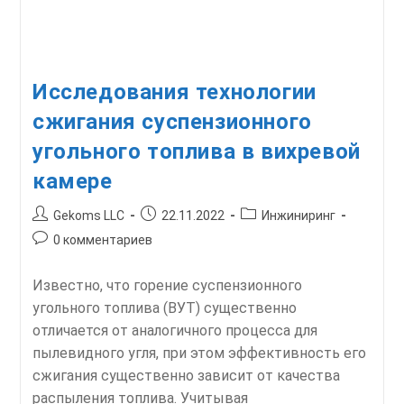
Исследования технологии
сжигания суспензионного
угольного топлива в вихревой
камере
Автор
Запись
Рубрика
Gekoms LLC
22.11.2022
Инжиниринг
записи:
опубликована:
записи:
Комментарии
0 комментариев
к
записи:
Известно, что горение суспензионного
угольного топлива (ВУТ) существенно
отличается от аналогичного процесса для
пылевидного угля, при этом эффективность его
сжигания существенно зависит от качества
распыления топлива. Учитывая