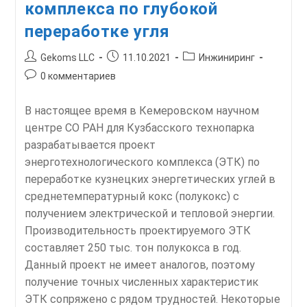
комплекса по глубокой
переработке угля
Автор
Запись
Рубрика
Gekoms LLC
11.10.2021
Инжиниринг
записи:
опубликована:
записи:
Комментарии
0 комментариев
к
записи:
В настоящее время в Кемеровском научном
центре СО РАН для Кузбасского технопарка
разрабатывается проект
энерготехнологического комплекса (ЭТК) по
переработке кузнецких энергетических углей в
среднетемпературный кокс (полукокс) с
получением электрической и тепловой энергии.
Производительность проектируемого ЭТК
составляет 250 тыс. тон полукокса в год.
Данный проект не имеет аналогов, поэтому
получение точных численных характеристик
ЭТК сопряжено с рядом трудностей. Некоторые