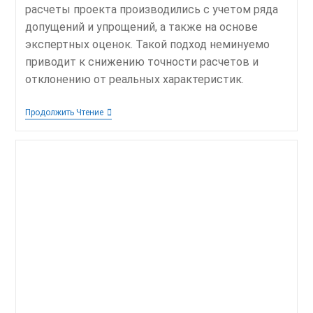
расчеты проекта производились с учетом ряда
допущений и упрощений, а также на основе
экспертных оценок. Такой подход неминуемо
приводит к снижению точности расчетов и
отклонению от реальных характеристик.
Определение
Продолжить Чтение
Рациональных
Параметров
Энерготехнологического
Комплекса
По
Глубокой
Переработке
Угля