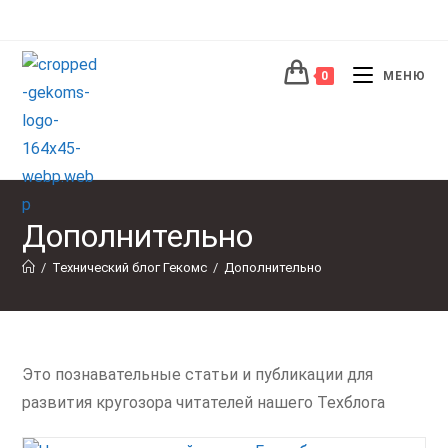
Перейти
к
содержимому
0
МЕНЮ
Дополнительно
/
Технический блог Гекомс
/
Дополнительно
Это познавательные статьи и публикации для
развития кругозора читателей нашего Техблога