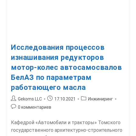
Исследования процессов
изнашивания редукторов
мотор-колес автосамосвалов
БелАЗ по параметрам
работающего масла
Автор
Запись
Рубрика
Gekoms LLC
17.10.2021
Инжиниринг
записи:
опубликована:
записи:
Комментарии
0 комментариев
к
записи:
Кафедрой «Автомобили и тракторы» Томского
государственного архитектурно-строительного