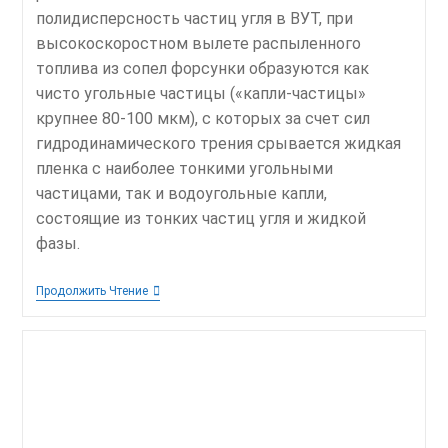
полидисперсность частиц угля в ВУТ, при
высокоскоростном вылете распыленного
топлива из сопел форсунки образуются как
чисто угольные частицы («капли-частицы»
крупнее 80-100 мкм), с которых за счет сил
гидродинамического трения срывается жидкая
пленка с наиболее тонкими угольными
частицами, так и водоугольные капли,
состоящие из тонких частиц угля и жидкой
фазы.
Исследования
Продолжить Чтение
Технологии
Сжигания
Суспензионного
Угольного
Топлива
В
Вихревой
Камере