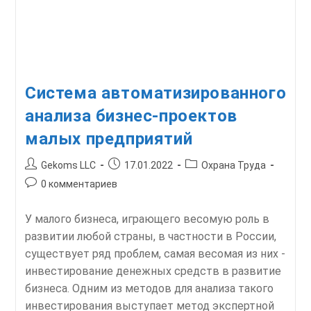
Система автоматизированного
анализа бизнес-проектов
малых предприятий
Автор
Запись
Рубрика
Gekoms LLC
17.01.2022
Охрана Труда
записи:
опубликована:
записи:
Комментарии
0 комментариев
к
записи:
У малого бизнеса, играющего весомую роль в
развитии любой страны, в частности в России,
существует ряд проблем, самая весомая из них -
инвестирование денежных средств в развитие
бизнеса. Одним из методов для анализа такого
инвестирования выступает метод экспертной