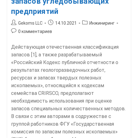
запасов угледобывающих
предприятий
Автор
Запись
Рубрика
Gekoms LLC
14.10.2021
Инжиниринг
записи:
опубликована:
записи:
Комментарии
0 комментариев
к
записи:
Действующая отечественная классификация
запасов [1], а также разрабатываемый
«Российский Кодекс публичной отчетности о
результатах геологоразведочных работ,
ресурсах и запасах твердых полезных
ископаемых», относящийся к кодексам
семейства CRIRSCO, предполагают
необходимость использования при оценке
запасов специальных количественных методов.
В связи с этим авторами в содружестве с
группой работников ФГУ «Государственная
комиссия по запасам полезных ископаемых»