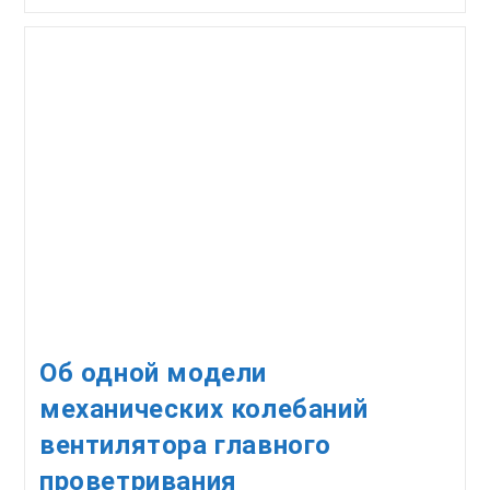
Многотоннажных
Сушильных
Установок
Углеобогатительных
Фабрик
Об одной модели
механических колебаний
вентилятора главного
проветривания