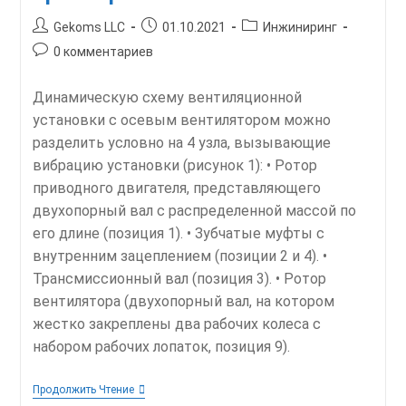
Автор
Запись
Рубрика
Gekoms LLC
01.10.2021
Инжиниринг
записи:
опубликована:
записи:
Комментарии
0 комментариев
к
записи:
Динамическую схему вентиляционной
установки с осевым вентилятором можно
разделить условно на 4 узла, вызывающие
вибрацию установки (рисунок 1): • Ротор
приводного двигателя, представляющего
двухопорный вал с распределенной массой по
его длине (позиция 1). • Зубчатые муфты с
внутренним зацеплением (позиции 2 и 4). •
Трансмиссионный вал (позиция 3). • Ротор
вентилятора (двухопорный вал, на котором
жестко закреплены два рабочих колеса с
набором рабочих лопаток, позиция 9).
Об
Продолжить Чтение
Одной