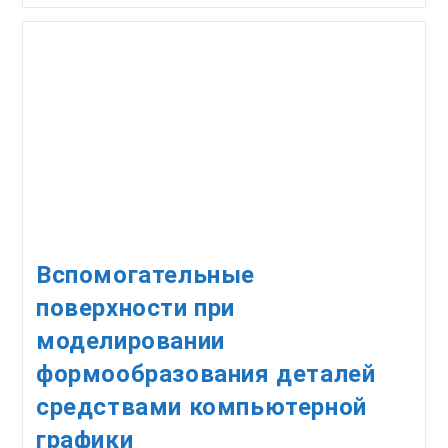
Модели
Механических
Колебаний
Вентилятора
Главного
Проветривания
Вспомогательные
поверхности при
моделировании
формообразования деталей
средствами компьютерной
графики