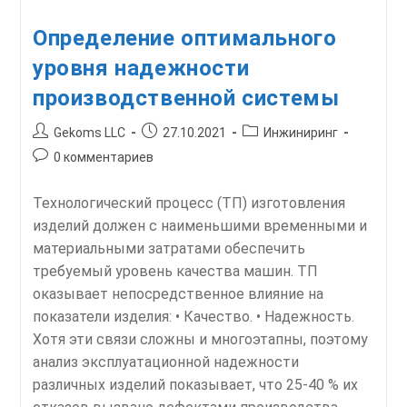
Определение оптимального
уровня надежности
производственной системы
Автор
Запись
Рубрика
Gekoms LLC
27.10.2021
Инжиниринг
записи:
опубликована:
записи:
Комментарии
0 комментариев
к
записи:
Технологический процесс (ТП) изготовления
изделий должен с наименьшими временными и
материальными затратами обеспечить
требуемый уровень качества машин. ТП
оказывает непосредственное влияние на
показатели изделия: • Качество. • Надежность.
Хотя эти связи сложны и многоэтапны, поэтому
анализ эксплуатационной надежности
различных изделий показывает, что 25-40 % их