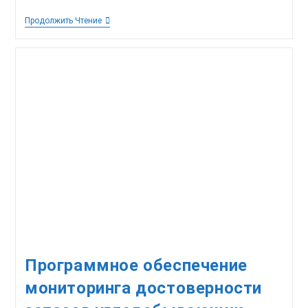
Исследования
Продолжить Чтение
Процессов
Изнашивания
Редукторов
Мотор-
Колес
Автосамосвалов
БелАЗ
По
Параметрам
Работающего
Масла
Программное обеспечение
мониторинга достоверности