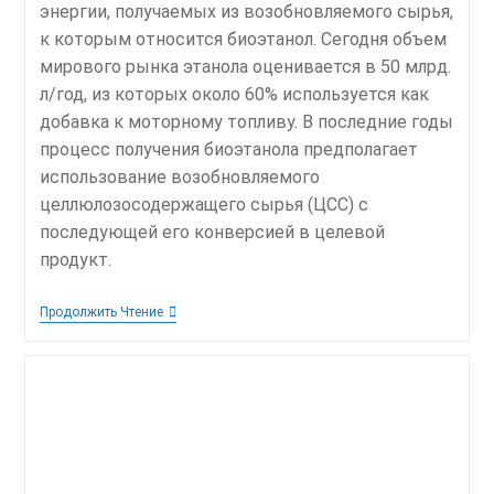
энергии, получаемых из возобновляемого сырья,
к которым относится биоэтанол. Сегодня объем
мирового рынка этанола оценивается в 50 млрд.
л/год, из которых около 60% используется как
добавка к моторному топливу. В последние годы
процесс получения биоэтанола предполагает
использование возобновляемого
целлюлозосодержащего сырья (ЦСС) с
последующей его конверсией в целевой
продукт.
Трансформация
Продолжить Чтение
Возобновляемых
Источников
Энергии
В
Виде
Целлюлозосодержащих
Отходов
В
Биоэтанол