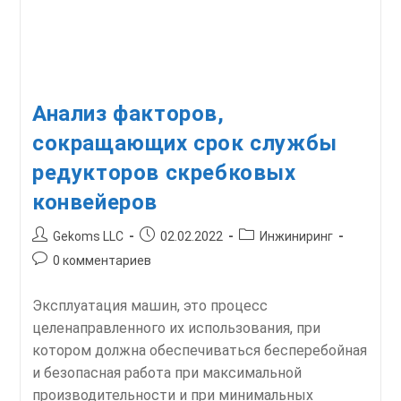
Анализ факторов,
сокращающих срок службы
редукторов скребковых
конвейеров
Автор
Запись
Рубрика
Gekoms LLC
02.02.2022
Инжиниринг
записи:
опубликована:
записи:
Комментарии
0 комментариев
к
записи:
Эксплуатация машин, это процесс
целенаправленного их использования, при
котором должна обеспечиваться бесперебойная
и безопасная работа при максимальной
производительности и при минимальных