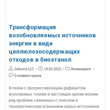
Трансформация
возобновляемых источников
энергии в виде
целлюлозосодержащих
отходов в биоэтанол
Автор
Запись
Рубрика
Gekoms LLC
10.05.2022
Инжиниринг
записи:
опубликована:
записи:
Комментарии
0 комментариев
к
записи:
В связи с прогрессирующим дефицитом
ископаемых топлив в настоящее время возник
ряд проблем, связанных с поиском и
технологическим освоением новых источников