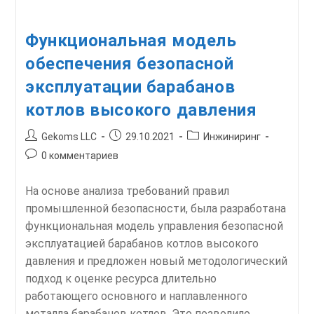
Функциональная модель
обеспечения безопасной
эксплуатации барабанов
котлов высокого давления
Автор
Запись
Рубрика
Gekoms LLC
29.10.2021
Инжиниринг
записи:
опубликована:
записи:
Комментарии
0 комментариев
к
записи:
На основе анализа требований правил
промышленной безопасности, была разработана
функциональная модель управления безопасной
эксплуатацией барабанов котлов высокого
давления и предложен новый методологический
подход к оценке ресурса длительно
работающего основного и наплавленного
металла барабанов котлов. Это позволило