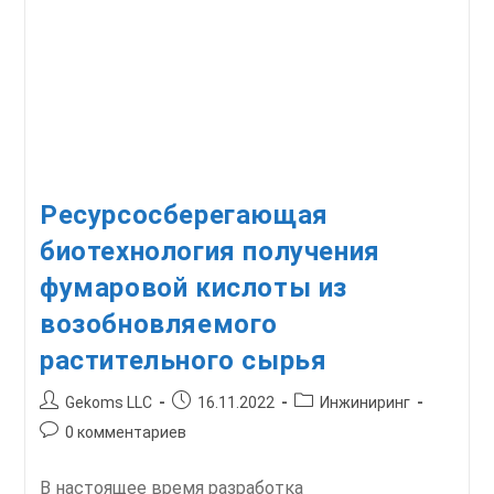
Ресурсосберегающая
биотехнология получения
фумаровой кислоты из
возобновляемого
растительного сырья
Автор
Запись
Рубрика
Gekoms LLC
16.11.2022
Инжиниринг
записи:
опубликована:
записи:
Комментарии
0 комментариев
к
записи:
В настоящее время разработка