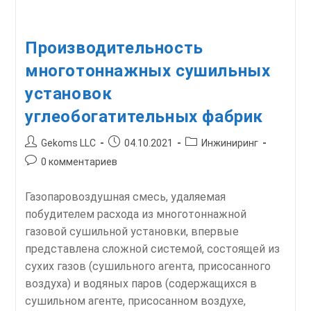
Производительность
многотоннажных сушильных
установок
углеобогатительных фабрик
Автор
Запись
Рубрика
Gekoms LLC
04.10.2021
Инжиниринг
записи:
опубликована:
записи:
Комментарии
0 комментариев
к
записи:
Газопаровоздушная смесь, удаляемая
побудителем расхода из многотоннажной
газовой сушильной установки, впервые
представлена сложной системой, состоящей из
сухих газов (сушильного агента, присосанного
воздуха) и водяных паров (содержащихся в
сушильном агенте, присосанном воздухе,