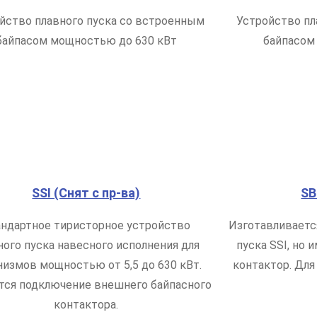
йство плавного пуска со встроенным
Устройство пл
байпасом мощностью до 630 кВт
байпасом
SSI (Снят с пр-ва)
SB
андартное тиристорное устройство
Изготавливается
ного пуска навесного исполнения для
пуска SSI, но
низмов мощностью от 5,5 до 630 кВт.
контактор. Для
тся подключение внешнего байпасного
контактора.