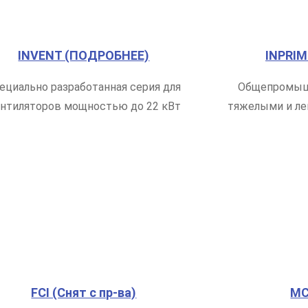
INVENT (ПОДРОБНЕЕ)
INPRI
ециально разработанная серия для
Общепромышл
нтиляторов мощностью до 22 кВт
тяжелыми и лег
FCI (Снят с пр-ва)
MC