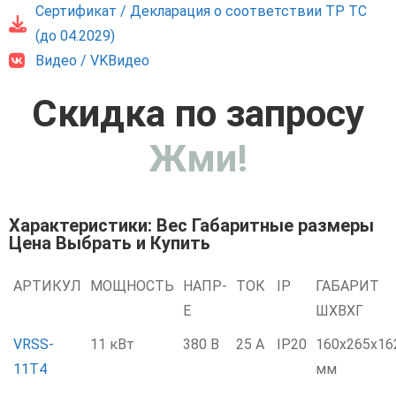
Сертификат / Декларация о соответствии ТР ТС
(до 04.2029)
Видео / VKВидео
Скидка по запросу
Жми!
Характеристики: Вес Габаритные размеры
Цена Выбрать и Купить
АРТИКУЛ
МОЩНОСТЬ
НАПР-
ТОК
IP
ГАБАРИТ
Е
ШXВXГ
VRSS-
11 кВт
380 В
25 А
IP20
160х265х16
11T4
мм