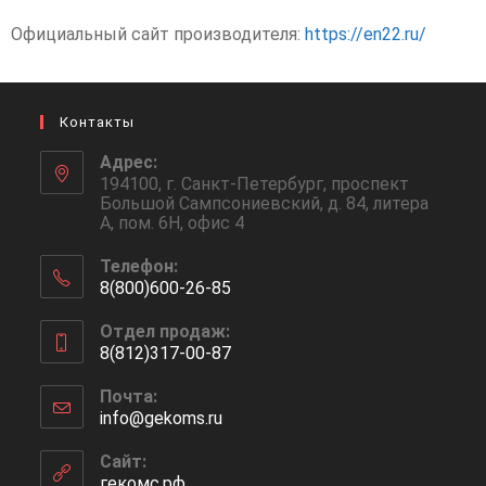
Официальный сайт производителя:
https://en22.ru/
Контакты
Адрес:
194100, г. Санкт-Петербург, проспект
Большой Сампсониевский, д. 84, литера
А, пом. 6Н, офис 4
Телефон:
8(800)600-26-85
Отдел продаж:
8(812)317-00-87
Почта:
info@gekoms.ru
Сайт:
гекомс.рф