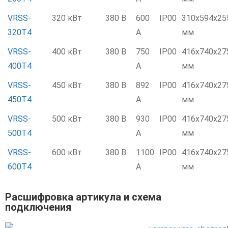
VRSS-
320 кВт
380 В
600
IP00
310х594х25
320T4
А
мм
VRSS-
400 кВт
380 В
750
IP00
416х740х27
400T4
А
мм
VRSS-
450 кВт
380 В
892
IP00
416х740х27
450T4
А
мм
VRSS-
500 кВт
380 В
930
IP00
416х740х27
500T4
А
мм
VRSS-
600 кВт
380 В
1100
IP00
416х740х27
600T4
А
мм
Расшифровка артикула и схема
подключения