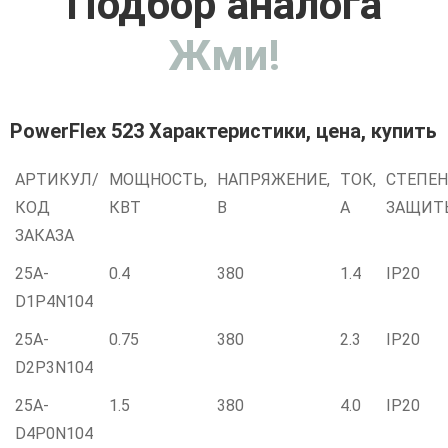
Подбор аналога
Жми!
PowerFlex 523 Характеристики, цена, купить
АРТИКУЛ/
МОЩНОСТЬ,
НАПРЯЖЕНИЕ,
ТОК,
СТЕПЕ
КОД
КВТ
В
А
ЗАЩИТ
ЗАКАЗА
25A-
0.4
380
1.4
IP20
D1P4N104
25A-
0.75
380
2.3
IP20
D2P3N104
25A-
1.5
380
4.0
IP20
D4P0N104