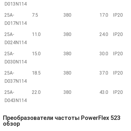
D013N114
25A-
7.5
380
17.0
IP20
D017N114
25A-
11.0
380
24.0
IP20
D024N114
25A-
15.0
380
30.0
IP20
D030N114
25A-
18.5
380
37.0
IP20
D037N114
25A-
22.0
380
43.0
IP20
D043N114
Преобразователи частоты PowerFlex 523
обзор