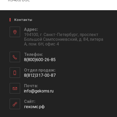
Контакты
Адрес:
194100, г. Санкт-Петербург, проспект
Большой Сампсониевский, д. 84, литера
А, пом. 6Н, офис 4
Телефон:
8(800)600-26-85
Отдел продаж:
8(812)317-00-87
Почта:
info@gekoms.ru
Сайт:
гекомс.рф