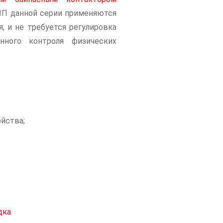
ПП данной серии применяются
, и не требуется регулировка
нного контроля физических
йства;
дка