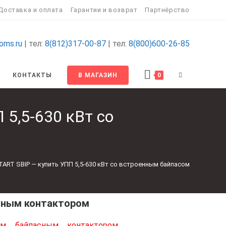
Доставка и оплата
Гарантии и возврат
Партнёрство
oms.ru
| тел:
8(812)317-00-87
| тел:
8(800)600-26-85
КОНТАКТЫ
В МАГАЗИН
0
 5,5-630 кВт со
TART SBIP — купить УПП 5,5-630 кВт со встроенным байпасом
асным контактором
ым байпасным контактором