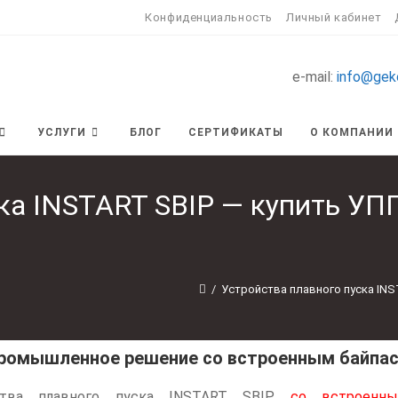
Конфиденциальность
Личный кабинет
e-mail:
info@gek
УСЛУГИ
БЛОГ
СЕРТИФИКАТЫ
О КОМПАНИИ
ка INSTART SBIP — купить УПП
/
Устройства плавного пуска INS
- промышленное решение со встроенным байп
ства плавного пуска INSTART SBIP
со встроенн