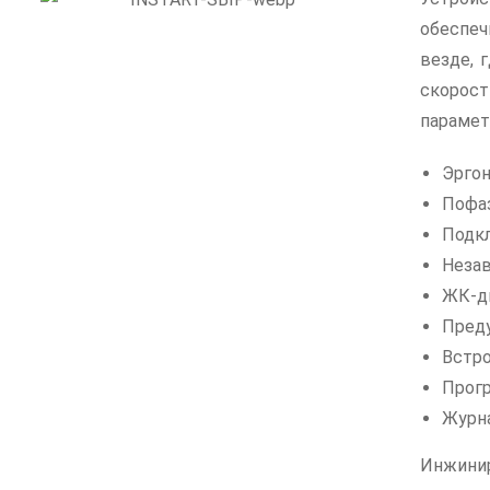
обеспеч
везде, 
скорос
парамет
Эргон
Пофаз
Подкл
Незав
ЖК-д
Преду
Встро
Прог
Журна
Инжинир