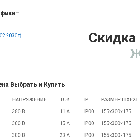
ификат
Скидка 
02.2030г)
Ж
ена Выбрать и Купить
Ь
НАПРЯЖЕНИЕ
ТОК
IP
РАЗМЕР ШХВХГ
380 В
11 А
IP00
155x300x175
380 В
15 А
IP00
155x300x175
380 В
23 А
IP00
155x300x175