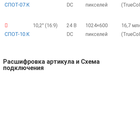
СПОТ-07.К
DC
пикселей
(TrueCol
10,2" (16:9)
24 В
1024×600
16,7 мл
СПОТ-10.К
DC
пикселей
(TrueCol
Расшифровка артикула и Схема
подключения