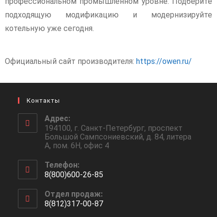
профессиональном промышленном уровне. Подберите
подходящую модификацию и модернизируйте
котельную уже сегодня.
Официальный сайт производителя:
https://owen.ru/
Контакты
Адрес:
194100, г. Санкт-Петербург, проспект
Большой Сампсониевский, д. 84, литера
А, пом. 6Н, офис 4
Телефон:
8(800)600-26-85
Отдел продаж:
8(812)317-00-87