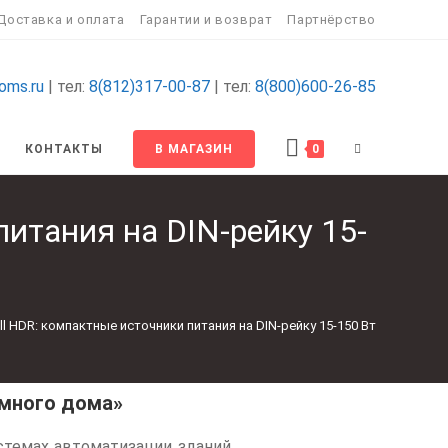
Доставка и оплата
Гарантии и возврат
Партнёрство
oms.ru
| тел:
8(812)317-00-87
| тел:
8(800)600-26-85
КОНТАКТЫ
В МАГАЗИН
0
итания на DIN-рейку 15-
l HDR: компактные источники питания на DIN-рейку 15-150 Вт
умного дома»
стемах автоматизации зданий,