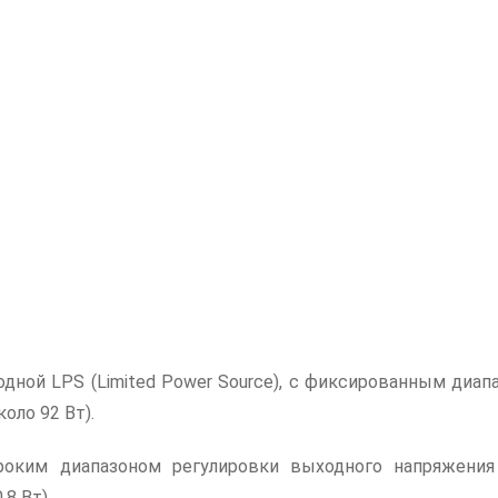
дной LPS (Limited Power Source), с фиксированным диа
оло 92 Вт).
оким диапазоном регулировки выходного напряжени
8 Вт).