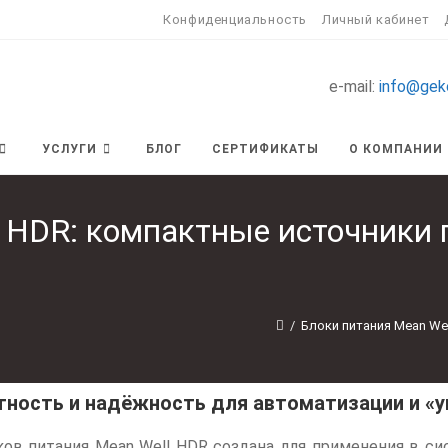
Конфиденциальность
Личный кабинет
e-mail:
info@gek
УСЛУГИ
БЛОГ
СЕРТИФИКАТЫ
О КОМПАНИИ
 HDR: компактные источники п
/
Блоки питания Mean Wel
ктность и надёжность для автоматизации и «
ков питания Mean Well HDR создана для применения в си