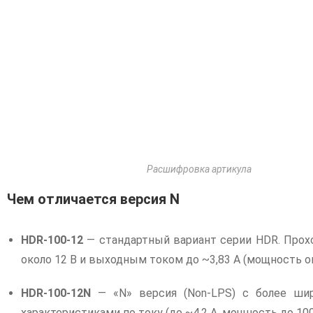
Расшифровка артикула
Чем отличается версия N
HDR-100-12
— стандартный вариант серии HDR. Прохо
около 12 В и выходным током до ~3,83 А (мощность ок
HDR-100-12N
— «N» версия (Non-LPS) с более шир
характеристиками по току (до ~4,2 А, мощность до 100,