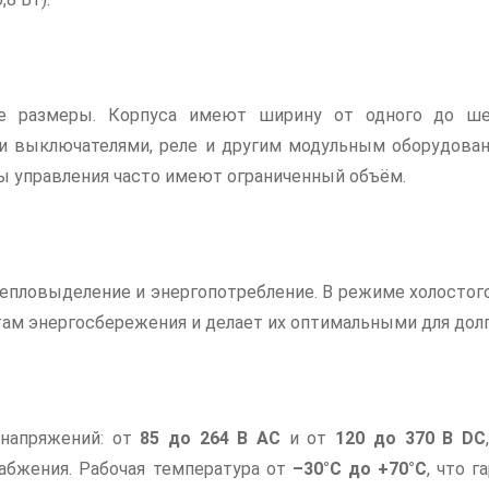
е размеры. Корпуса имеют ширину от одного до шес
и выключателями, реле и другим модульным оборудован
ы управления часто имеют ограниченный объём.
 тепловыделение и энергопотребление. В режиме холостог
ам энергосбережения и делает их оптимальными для долг
 напряжений: от
85 до 264 В AC
и от
120 до 370 В DC
набжения. Рабочая температура от
–30°C до +70°C
, что 