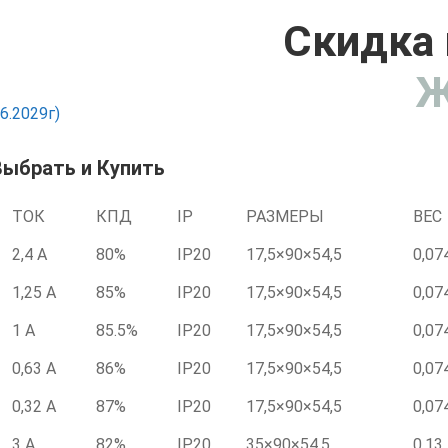
Скидка 
Ж
6.2029г)
Выбрать и Купить
ТОК
КПД
IP
РАЗМЕРЫ
ВЕС
2,4 А
80%
IP20
17,5×90×54,5
0,07
1,25 А
85%
IP20
17,5×90×54,5
0,07
1 А
85.5%
IP20
17,5×90×54,5
0,07
0,63 А
86%
IP20
17,5×90×54,5
0,07
0,32 А
87%
IP20
17,5×90×54,5
0,07
3 А
82%
IP20
35×90×54,5
0,13