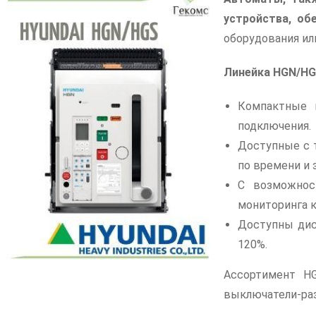
устройства, о
оборудования ил
Линейка HGN/HG
Компактные 
подключения.
Доступные с 
по времени и 
С возможнос
мониторинга к
Доступны дис
120%.
Ассортимент HG
выключатели-раз