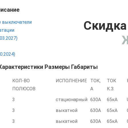
писание
Скидка 
е выключатели
атации
03.2027)
0.2024)
Характеристики Размеры Габариты
КОЛ-ВО
ИСПОЛНЕНИЕ
ТОК,
ТОК
ПОЛЮСОВ
А
К.З.
3
стационарный
630А
65кА
3
выкатной
630А
65кА
3
выкатной
630А
65кА