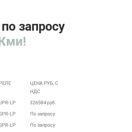
по запросу
Жми!
РЕЛЕ
ЦЕНА РУБ, С
НДС
UPR-LP
326584 руб.
GPR-LР
По запросу
GPR-LР
По запросу