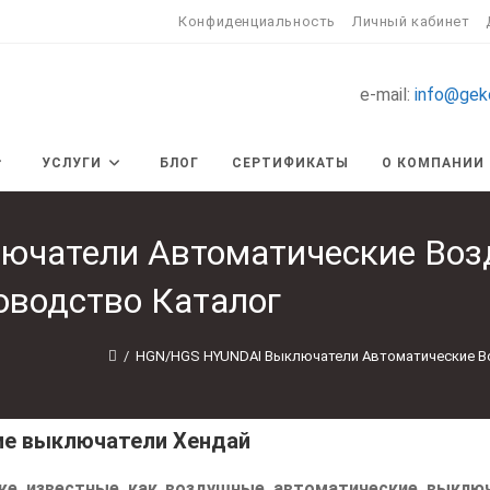
Конфиденциальность
Личный кабинет
e-mail:
info@gek
УСЛУГИ
БЛОГ
СЕРТИФИКАТЫ
О КОМПАНИИ
чатели Автоматические Воз
оводство Каталог
/
HGN/HGS HYUNDAI Выключатели Автоматические Во
ие выключатели Хендай
же известные как воздушные автоматические выключ