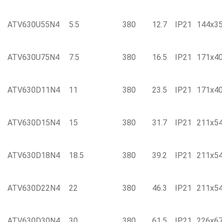
ATV630U55N4
5.5
380
12.7
IP21
144x3
ATV630U75N4
7.5
380
16.5
IP21
171x4
ATV630D11N4
11
380
23.5
IP21
171x4
ATV630D15N4
15
380
31.7
IP21
211x5
ATV630D18N4
18.5
380
39.2
IP21
211x5
ATV630D22N4
22
380
46.3
IP21
211х5
ATV630D30N4
30
380
61.5
IP21
226х6