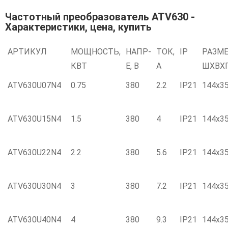
Частотный преобразователь ATV630 -
Характеристики, цена, купить
АРТИКУЛ
МОЩНОСТЬ,
НАПР-
ТОК,
IP
РАЗМ
КВТ
Е, В
А
ШXВX
ATV630U07N4
0.75
380
2.2
IP21
144x3
ATV630U15N4
1.5
380
4
IP21
144x3
ATV630U22N4
2.2
380
5.6
IP21
144x3
ATV630U30N4
3
380
7.2
IP21
144x3
ATV630U40N4
4
380
9.3
IP21
144x3