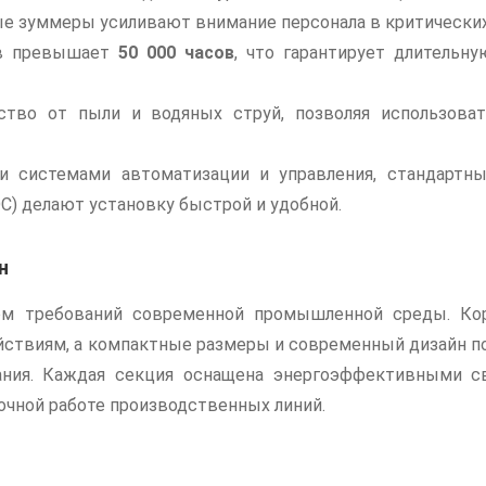
е зуммеры усиливают внимание персонала в критических
ов превышает
50 000 часов
, что гарантирует длительн
тво от пыли и водяных струй, позволяя использов
 системами автоматизации и управления, стандартн
C) делают установку быстрой и удобной.
н
м требований современной промышленной среды. Кор
йствиям, а компактные размеры и современный дизайн п
ания. Каждая секция оснащена энергоэффективными 
очной работе производственных линий.