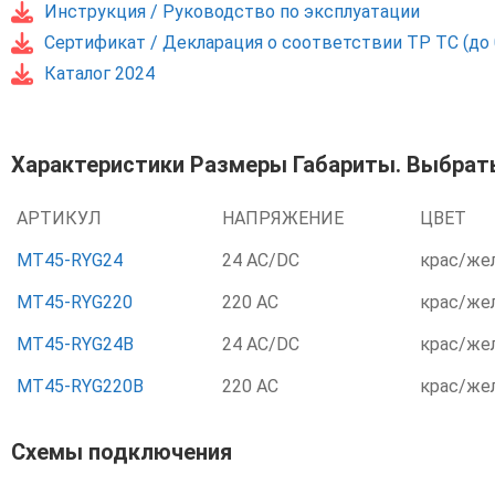
Инструкция / Руководство по эксплуатации
Сертификат / Декларация о соответствии ТР ТС (до 0
Каталог 2024
Характеристики Размеры Габариты. Выбрать
АРТИКУЛ
НАПРЯЖЕНИЕ
ЦВЕТ
MT45-RYG24
24 AC/DC
крас/же
MT45-RYG220
220 AC
крас/же
MT45-RYG24B
24 AC/DC
крас/же
MT45-RYG220B
220 AC
крас/же
Схемы подключения