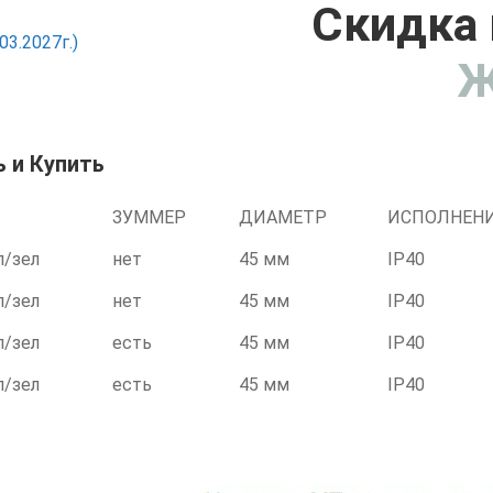
Скидка 
3.2027г.)
Ж
 и Купить
ЗУММЕР
ДИАМЕТР
ИСПОЛНЕН
л/зел
нет
45 мм
IP40
л/зел
нет
45 мм
IP40
л/зел
есть
45 мм
IP40
л/зел
есть
45 мм
IP40