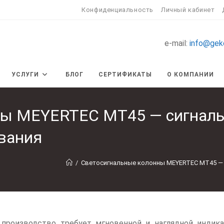
Конфиденциальность
Личный кабинет
e-mail:
info@gek
УСЛУГИ
БЛОГ
СЕРТИФИКАТЫ
О КОМПАНИИ
ны MEYERTEC MT45 — сигналь
вания
/
Светосигнальные колонны MEYERTEC MT45 —
производство требует мгновенной и наглядной индика