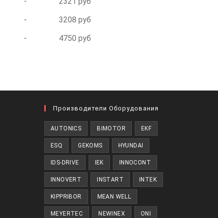
-
2321 руб
-
3208 руб
-
4750 руб
Производители Оборудования
AUTONICS
BIMOTOR
EKF
ESQ
GEKOMS
HYUNDAI
IDS-DRIVE
IEK
INNOCONT
INNOVERT
INSTART
INTEK
KIPPRIBOR
MEAN WELL
MEYERTEC
NEWINEX
ONI