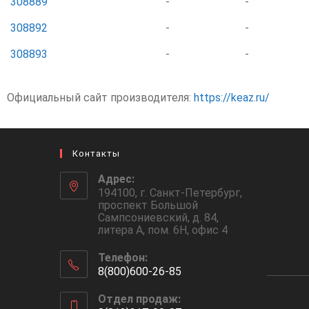
308889
-
-
308892
-
-
308893
-
-
Официальный сайт производителя:
https://keaz.ru/
Контакты
Адрес:
194100, г. Санкт-Петербург,
проспект Большой
Сампсониевский, д. 84,
литера А, пом. 6Н, офис 4
Телефон:
8(800)600-26-85
Отдел продаж: