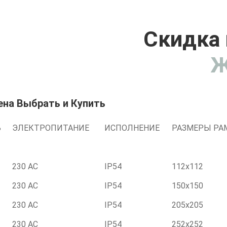
Скидка 
Ж
ена Выбрать и Купить
Ь
ЭЛЕКТРОПИТАНИЕ
ИСПОЛНЕНИЕ
РАЗМЕРЫ Р
230 AC
IP54
112x112
230 AC
IP54
150x150
230 AC
IP54
205x205
230 AC
IP54
252x252