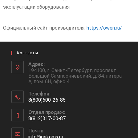
эксплуатации оборудования.
Официальный сайт производителя:
https://owen.ru/
Контакты
Адрес:
194100, г. Санкт-Петербург, проспект
Большой Сампсониевский, д. 84, литера
А, пом. 6Н, офис 4
Телефон:
8(800)600-26-85
Отдел продаж:
8(812)317-00-87
Почта:
info@gekoms.ru