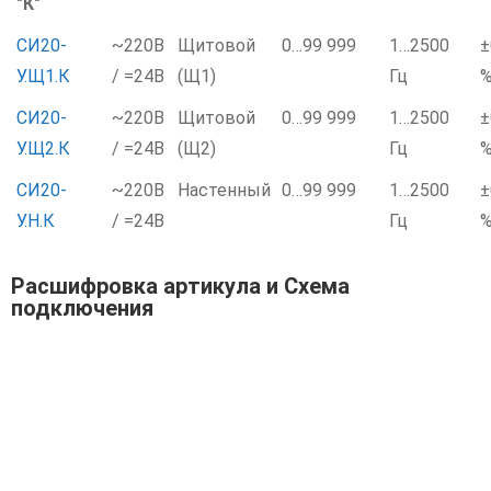
"К"
СИ20-
~220В
Щитовой
0…99 999
1…2500
±
У.Щ1.К
/ =24В
(Щ1)
Гц
СИ20-
~220В
Щитовой
0…99 999
1…2500
±
У.Щ2.К
/ =24В
(Щ2)
Гц
СИ20-
~220В
Настенный
0…99 999
1…2500
±
У.Н.К
/ =24В
Гц
Расшифровка артикула и Схема
подключения