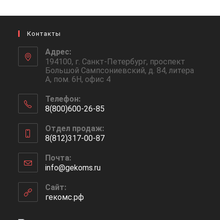
Контакты
Адрес:
194100, г. Санкт-Петербург, проспект
Большой Сампсониевский, д. 84, литера
А, пом. 6Н, офис 4
Телефон:
8(800)600-26-85
Отдел продаж:
8(812)317-00-87
Почта:
info@gekoms.ru
Сайт:
гекомс.рф