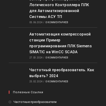
Логического Контроллера ПЛК
для Автоматизированной
Системы АСУ ТП
05.06.2024
/
0 КОММЕНТАРИЕВ
Автоматизация компрессорной
станции Пример
программирования ПЛК Siemens
SIMATIC на WinCC SCADA
27.03.2024
/
0 КОММЕНТАРИЕВ
Частотный преобразователь. Как
выбрать? 2024
25.02.2024
/
0 КОММЕНТАРИЕВ
Полезные Ссылки
Откроется
Частотные преобразователи