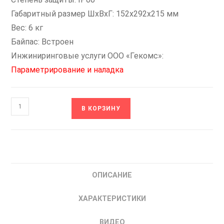
Габаритный размер ШxВxГ: 152x292x215 мм
Вес: 6 кг
Байпас: Встроен
Инжиниринговые услуги ООО «Гекомс»:
Параметрирование и наладка
Количество
В КОРЗИНУ
товара
SNI-
5.5/13-
06
INSTART
ОПИСАНИЕ
Устройство
Плавного
ХАРАКТЕРИСТИКИ
Пуска
ИНСТАРТ
ВИДЕО