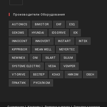
Откроется
в
Производители Оборудования
новой
AUTONICS
BIMOTOR
EKF
ESQ
вкладке
GEKOMS
HYUNDAI
IDS-DRIVE
IEK
INNOCONT
INNOVERT
INSTART
INTEK
KIPPRIBOR
MEAN WELL
MEYERTEC
NEWINEX
ONI
SILART
SILIUM
SYSTEME ELECTRIC
VEDA
VEMPER
VT-DRIVE
ВЕСПЕР
КЭАЗ
НИКОМ
ОВЕН
ПРАКТИК
РУСЭЛКОМ
О компании
Контакты
Доставка и оплата
Гарантии и возврат