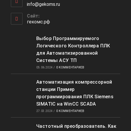
info@gekoms.ru
Откроется
вашем
в
приложении
вашем
Сайт:
приложении
гекомс.рф
Выбор Программируемого
Логического Контроллера ПЛК
для Автоматизированной
Системы АСУ ТП
05.06.2024
/
0 КОММЕНТАРИЕВ
Автоматизация компрессорной
станции Пример
программирования ПЛК Siemens
SIMATIC на WinCC SCADA
27.03.2024
/
0 КОММЕНТАРИЕВ
Частотный преобразователь. Как