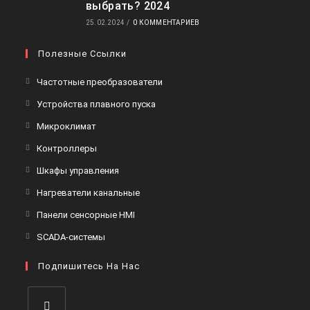
выбрать? 2024
25.02.2024
/
0 КОММЕНТАРИЕВ
Полезные Ссылки
Откроется
Частотные преобразователи
в
Откроется
Устройства плавного пуска
новой
в
Откроется
Микроклимат
вкладке
новой
в
Откроется
Контроллеры
вкладке
новой
в
Откроется
Шкафы управления
вкладке
новой
в
Откроется
Нагреватели канальные
вкладке
новой
в
Откроется
Панели сенсорные HMI
вкладке
новой
в
Откроется
SCADA-системы
вкладке
новой
в
вкладке
Подпишитесь На Нас
новой
вкладке