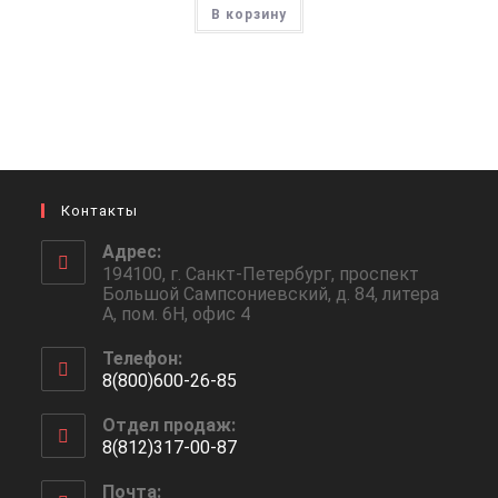
В корзину
Контакты
Адрес:
194100, г. Санкт-Петербург, проспект
Большой Сампсониевский, д. 84, литера
А, пом. 6Н, офис 4
Телефон:
8(800)600-26-85
Откроется
Отдел продаж:
в
8(812)317-00-87
вашем
Откроется
приложении
Почта:
в