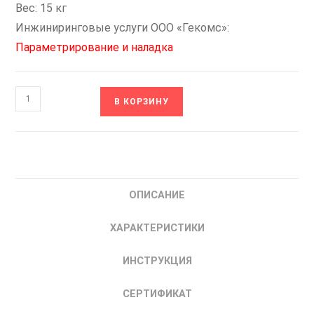
Вес: 15 кг
Инжиниринговые услуги ООО «Гекомс»:
Параметрирование и наладка
Количество
В КОРЗИНУ
товара
FCI-
G22/P30-
4
INSTART
ОПИСАНИЕ
Частотный
преобразователь
ХАРАКТЕРИСТИКИ
частоты
Инстарт
ИНСТРУКЦИЯ
22
кВт
СЕРТИФИКАТ
00050800