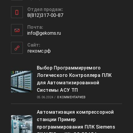
Откроется
Отдел продаж:
в
8(812)317-00-87
вашем
Откроется
приложении
Почта:
в
info@gekoms.ru
Откроется
вашем
в
приложении
вашем
Сайт:
приложении
гекомс.рф
Выбор Программируемого
Логического Контроллера ПЛК
для Автоматизированной
Системы АСУ ТП
05.06.2024
/
0 КОММЕНТАРИЕВ
Автоматизация компрессорной
станции Пример
программирования ПЛК Siemens