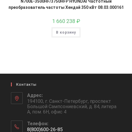
N700E-3500HF/3750HFP HYUNDAI Частотный
преобразователь частоты Хендай 350 кВт 08.03.000161
1 660 238
₽
В корзину
Контакты
Адрес:
194100, г. Санкт-Петербург, проспект
Большой Сампсониевский, д. 84, литера
А, пом. 6Н, офис 4
Телефон:
8(800)600-26-85