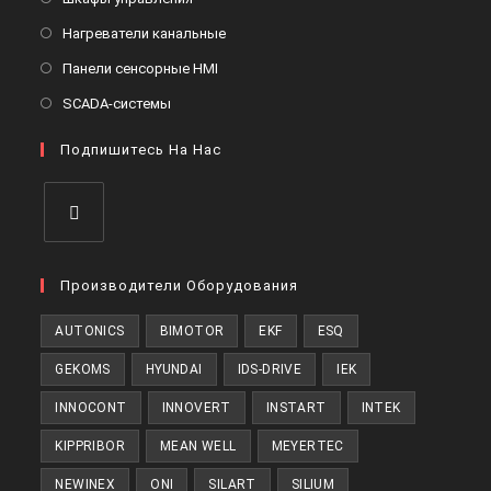
вкладке
новой
в
Откроется
Нагреватели канальные
вкладке
новой
в
Откроется
Панели сенсорные HMI
вкладке
новой
в
Откроется
SCADA-системы
вкладке
новой
в
вкладке
Подпишитесь На Нас
новой
вкладке
Откроется
в
Производители Оборудования
новой
AUTONICS
BIMOTOR
EKF
ESQ
вкладке
GEKOMS
HYUNDAI
IDS-DRIVE
IEK
INNOCONT
INNOVERT
INSTART
INTEK
KIPPRIBOR
MEAN WELL
MEYERTEC
NEWINEX
ONI
SILART
SILIUM