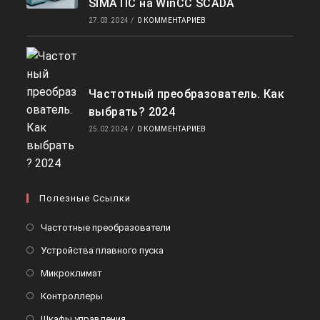
SIMATIC на WinCC SCADA
27.03.2024
/
0 КОММЕНТАРИЕВ
Частотный преобразователь. Как
выбрать? 2024
25.02.2024
/
0 КОММЕНТАРИЕВ
Полезные Ссылки
Откроется
Частотные преобразователи
в
Откроется
Устройства плавного пуска
новой
в
Откроется
Микроклимат
вкладке
новой
в
Откроется
Контроллеры
вкладке
новой
в
Откроется
Шкафы управления