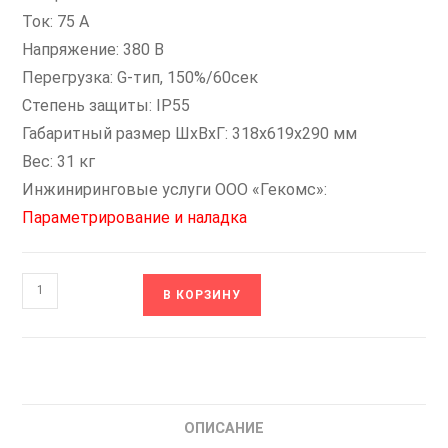
Ток: 75 А
Напряжение: 380 В
Перегрузка: G-тип, 150%/60сек
Степень защиты: IP55
Габаритный размер ШхВхГ: 318x619x290 мм
Вес: 31 кг
Инжиниринговые услуги ООО «Гекомс»:
Параметрирование и наладка
Количество
В КОРЗИНУ
товара
STV900D37N4H-
IP55
Преобразователь
частоты
ОПИСАНИЕ
SYSTEME