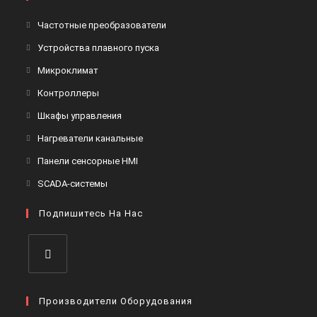
Откроется
Частотные преобразователи
в
Откроется
Устройства плавного пуска
новой
в
Откроется
Микроклимат
вкладке
новой
в
Откроется
Контроллеры
вкладке
новой
в
Откроется
Шкафы управления
вкладке
новой
в
Откроется
Нагреватели канальные
вкладке
новой
в
Откроется
Панели сенсорные HMI
вкладке
новой
в
Откроется
SCADA-системы
вкладке
новой
в
вкладке
Подпишитесь На Нас
новой
вкладке
Откроется
в
Производители Оборудования
новой