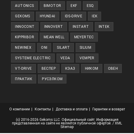
AUTONICS
BIMOTOR
EKF
ESQ
вкладке
GEKOMS
HYUNDAI
IDS-DRIVE
IEK
INNOCONT
INNOVERT
INSTART
INTEK
KIPPRIBOR
MEAN WELL
MEYERTEC
NEWINEX
ONI
SILART
SILIUM
SYSTEME ELECTRIC
VEDA
VEMPER
VT-DRIVE
ВЕСПЕР
КЭАЗ
НИКОМ
ОВЕН
ПРАКТИК
РУСЭЛКОМ
О компании
Контакты
Доставка и оплата
Гарантии и возврат
(с) 2016-2026 Gekoms LLC. Официальный сайт. Информация
представленная на сайте не является публичной офертой. /
XML
Sitemap