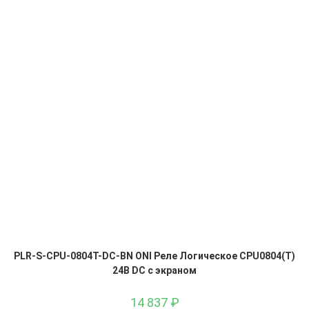
PLR-S-CPU-0804T-DC-BN ONI Реле Логическое CPU0804(T)
24В DC с экраном
14 837
₽