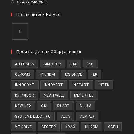
Откроется
SCADA-системы
вкладке
новой
в
вкладке
Подпишитесь На Нас
новой
вкладке
Откроется
в
Производители Оборудования
новой
AUTONICS
BIMOTOR
EKF
ESQ
вкладке
GEKOMS
HYUNDAI
IDS-DRIVE
IEK
INNOCONT
INNOVERT
INSTART
INTEK
KIPPRIBOR
MEAN WELL
MEYERTEC
NEWINEX
ONI
SILART
SILIUM
SYSTEME ELECTRIC
VEDA
VEMPER
VT-DRIVE
ВЕСПЕР
КЭАЗ
НИКОМ
ОВЕН