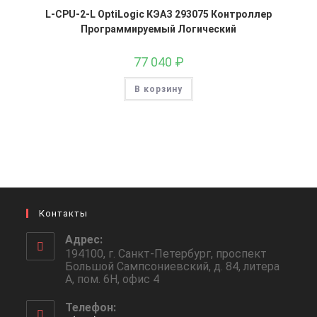
L-CPU-2-L OptiLogic КЭАЗ 293075 Контроллер
Программируемый Логический
77 040
₽
В корзину
Контакты
Адрес:
194100, г. Санкт-Петербург, проспект
Большой Сампсониевский, д. 84, литера
А, пом. 6Н, офис 4
Телефон: