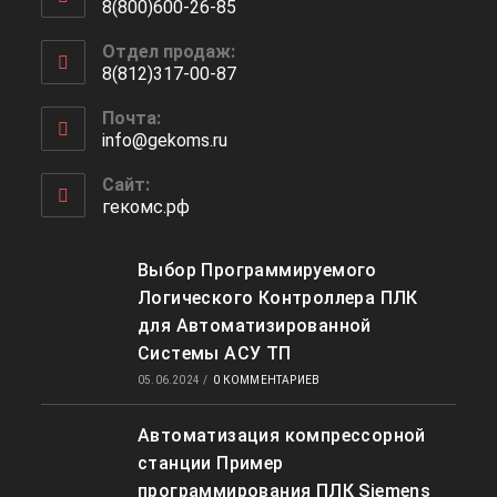
8(800)600-26-85
Откроется
Отдел продаж:
в
8(812)317-00-87
вашем
Откроется
приложении
Почта:
в
info@gekoms.ru
Откроется
вашем
в
приложении
вашем
Сайт:
приложении
гекомс.рф
Выбор Программируемого
Логического Контроллера ПЛК
для Автоматизированной
Системы АСУ ТП
05.06.2024
/
0 КОММЕНТАРИЕВ
Автоматизация компрессорной
станции Пример
программирования ПЛК Siemens