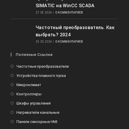
SIMATIC на WinCC SCADA
27.03.2024
/
0 КОММЕНТАРИЕВ
Частотный преобразователь. Как
выбрать? 2024
25.02.2024
/
0 КОММЕНТАРИЕВ
Полезные Ссылки
Откроется
Частотные преобразователи
в
Откроется
Устройства плавного пуска
новой
в
Откроется
Микроклимат
вкладке
новой
в
Откроется
Контроллеры
вкладке
новой
в
Откроется
Шкафы управления
вкладке
новой
в
Откроется
Нагреватели канальные
вкладке
новой
в
Откроется
Панели сенсорные HMI
вкладке
новой
в