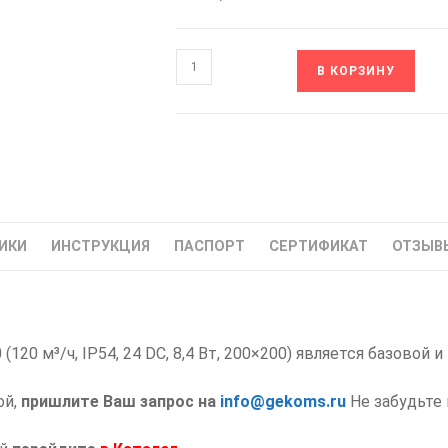
Количество
В КОРЗИНУ
товара
NLV-
2020
SILART
Вентилятор
Фильтрующий
IP54
ИКИ
ИНСТРУКЦИЯ
ПАСПОРТ
СЕРТИФИКАТ
ОТЗЫВЫ
24В,
120
м³/
ч,
120 м³/ч, IP54, 24 DC, 8,4 Вт, 200×200) является базовой и
200x200
мм,
ой,
пришлите Ваш запрос на
info@gekoms.ru
Не забудьте 
8.4
Вт