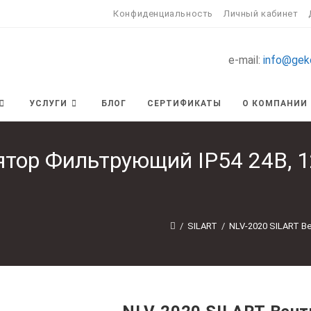
Конфиденциальность
Личный кабинет
e-mail:
info@gek
УСЛУГИ
БЛОГ
СЕРТИФИКАТЫ
О КОМПАНИИ
тор Фильтрующий IP54 24В, 12
/
SILART
/
NLV-2020 SILART Ве