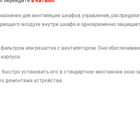
ий
перейдите
в
Каталог
назначен для вентиляции шкафов управления, распредел
дающего воздуха внутри шкафа и одновременно защищает
с фильтром или решетка с вентилятором. Они обеспечива
корпуса.
 быстро установить его в стандартное монтажное окно э
ез демонтажа устройства.