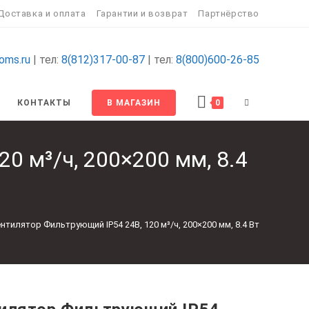
Доставка и оплата
Гарантии и возврат
Партнёрство
oms.ru
| тел:
8(812)317-00-87
| тел:
8(800)600-26-85
ПЕРЕКЛЮЧИТ
КОНТАКТЫ
В МАГАЗИН
0
ПОИСК
0 м³/ч, 200×200 мм, 8.4
ПО
ВЕБ-
нтилятор Фильтрующий IP54 24В, 120 м³/ч, 200×200 мм, 8.4 Вт
САЙТУ