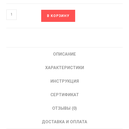
Количество
В КОРЗИНУ
товара
MTU-
J310
MEYERTEC
Блок
ОПИСАНИЕ
перемычек
на
ХАРАКТЕРИСТИКИ
3-
конт.,
ИНСТРУКЦИЯ
10
мм2
СЕРТИФИКАТ
(уп.
10
ОТЗЫВЫ (0)
шт.)
ДОСТАВКА И ОПЛАТА