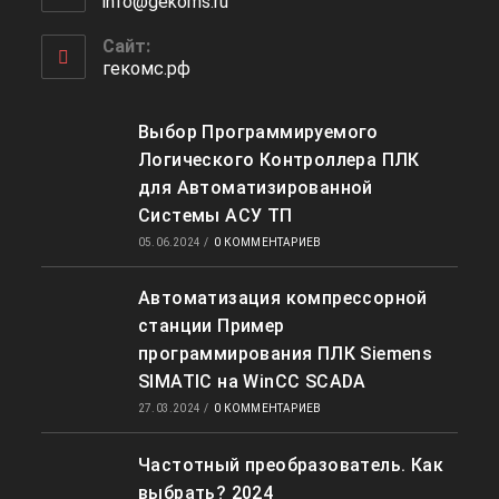
info@gekoms.ru
Откроется
вашем
в
приложении
вашем
Сайт:
приложении
гекомс.рф
Выбор Программируемого
Логического Контроллера ПЛК
для Автоматизированной
Системы АСУ ТП
05.06.2024
/
0 КОММЕНТАРИЕВ
Автоматизация компрессорной
станции Пример
программирования ПЛК Siemens
SIMATIC на WinCC SCADA
27.03.2024
/
0 КОММЕНТАРИЕВ
Частотный преобразователь. Как
выбрать? 2024