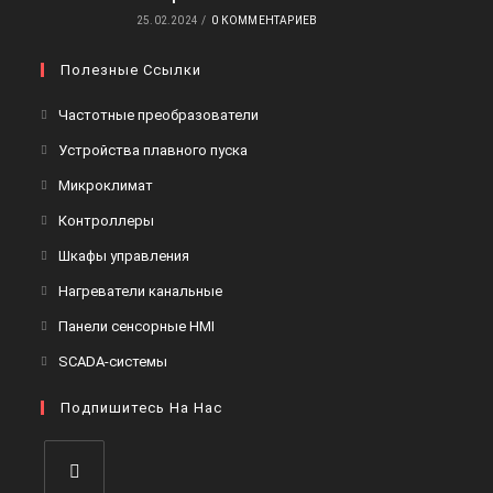
25.02.2024
/
0 КОММЕНТАРИЕВ
Полезные Ссылки
Откроется
Частотные преобразователи
в
Откроется
Устройства плавного пуска
новой
в
Откроется
Микроклимат
вкладке
новой
в
Откроется
Контроллеры
вкладке
новой
в
Откроется
Шкафы управления
вкладке
новой
в
Откроется
Нагреватели канальные
вкладке
новой
в
Откроется
Панели сенсорные HMI
вкладке
новой
в
Откроется
SCADA-системы
вкладке
новой
в
вкладке
Подпишитесь На Нас
новой
вкладке