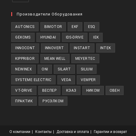
Откроется
в
Производители Оборудования
новой
AUTONICS
BIMOTOR
EKF
ESQ
вкладке
GEKOMS
HYUNDAI
IDS-DRIVE
IEK
INNOCONT
INNOVERT
INSTART
INTEK
KIPPRIBOR
MEAN WELL
MEYERTEC
NEWINEX
ONI
SILART
SILIUM
SYSTEME ELECTRIC
VEDA
VEMPER
VT-DRIVE
ВЕСПЕР
КЭАЗ
НИКОМ
ОВЕН
ПРАКТИК
РУСЭЛКОМ
О компании
Контакты
Доставка и оплата
Гарантии и возврат