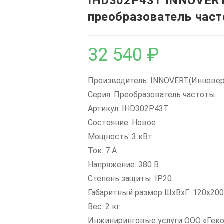
IHD302P43T INNOVER
преобразователь част
32 540
₽
Производитель: INNOVERT(Инновер
Серия: Преобразователь частоты
Артикул: IHD302P43T
Состояние: Новое
Мощность: 3 кВт
Ток: 7 А
Напряжение: 380 В
Степень защиты: IP20
Габаритный размер ШхВхГ: 120x20
Вес: 2 кг
Инжиниринговые услуги ООО «Гек