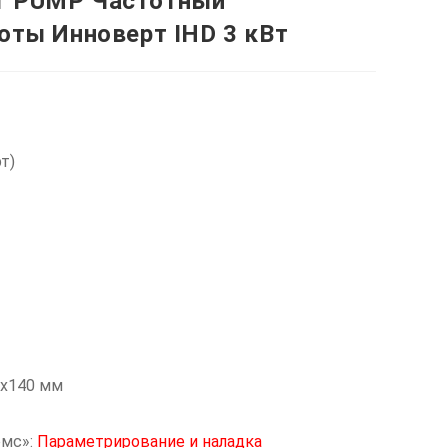
T PUMP Частотный
оты Инноверт IHD 3 кВт
т)
0x140 мм
омс»:
Параметрирование и наладка