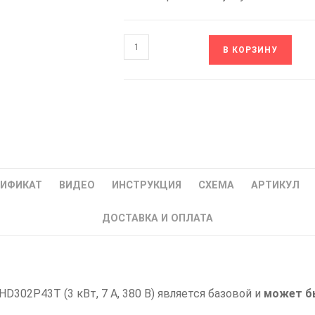
Количество
В КОРЗИНУ
товара
IHD302P43T
INNOVERT
PUMP
Частотный
преобразователь
частоты
Инноверт
ТИФИКАТ
ВИДЕО
ИНСТРУКЦИЯ
СХЕМА
АРТИКУЛ
IHD
ДОСТАВКА И ОПЛАТА
3
кВт
302P43T (3 кВт, 7 А, 380 В) является базовой и
может б