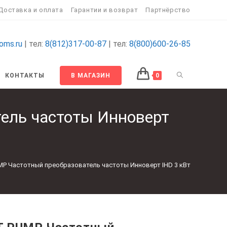
Доставка и оплата
Гарантии и возврат
Партнёрство
oms.ru
| тел:
8(812)317-00-87
| тел:
8(800)600-26-85
ПЕРЕКЛЮЧИТ
КОНТАКТЫ
В МАГАЗИН
0
ПОИСК
ель частоты Инноверт
ПО
ВЕБ-
MP Частотный преобразователь частоты Инноверт IHD 3 кВт
САЙТУ