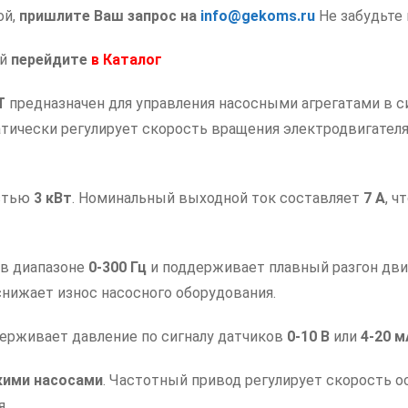
ой,
пришлите Ваш запрос на
info@gekoms.ru
Не забудьте 
ий
перейдите
в
Каталог
T
предназначен для управления насосными агрегатами в с
тически регулирует скорость вращения электродвигателя
остью
3 кВт
. Номинальный выходной ток составляет
7 А
, ч
 в диапазоне
0-300 Гц
и поддерживает плавный разгон дви
снижает износ насосного оборудования.
ерживает давление по сигналу датчиков
0-10 В
или
4-20 м
кими насосами
. Частотный привод регулирует скорость 
я.