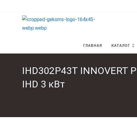
Перейти
к
содержимому
ГЛАВНАЯ
КАТАЛОГ
IHD302P43T INNOVERT P
IHD 3 кВт