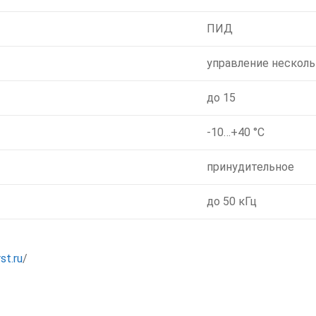
ПИД
управление нескол
до 15
-10…+40 °C
принудительное
до 50 кГц
st.ru
/