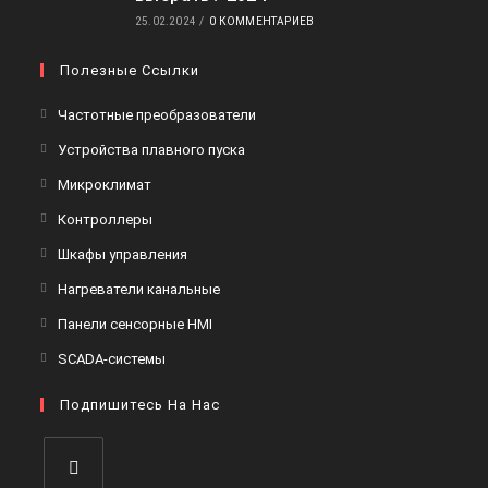
25.02.2024
/
0 КОММЕНТАРИЕВ
Полезные Ссылки
Откроется
Частотные преобразователи
в
Откроется
Устройства плавного пуска
новой
в
Откроется
Микроклимат
вкладке
новой
в
Откроется
Контроллеры
вкладке
новой
в
Откроется
Шкафы управления
вкладке
новой
в
Откроется
Нагреватели канальные
вкладке
новой
в
Откроется
Панели сенсорные HMI
вкладке
новой
в
Откроется
SCADA-системы
вкладке
новой
в
вкладке
Подпишитесь На Нас
новой
вкладке