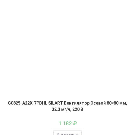
G0825-A22X-7PBHL SILART Вентилятор Осевой 80×80 мм,
32.3 м³/ч, 220 В
1 182
₽