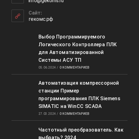
info@gekoms.ru
Откроется
вашем
в
приложении
вашем
Сайт:
приложении
гекомс.рф
Выбор Программируемого
Логического Контроллера ПЛК
для Автоматизированной
Системы АСУ ТП
05.06.2024
/
0 КОММЕНТАРИЕВ
Автоматизация компрессорной
станции Пример
программирования ПЛК Siemens
SIMATIC на WinCC SCADA
27.03.2024
/
0 КОММЕНТАРИЕВ
Частотный преобразователь. Как
выбрать? 2024