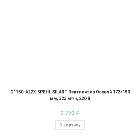
G1750-A22X-5PBHL SILART Вентилятор Осевой 172×150
мм, 323 м³/ч, 220 В
2 770
₽
В корзину