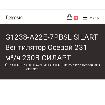
Перейти
к
содержимому
0
МЕНЮ
G1238-A22E-7PBSL SILART
Вентилятор Осевой 231
м³/ч 230В СИЛАРТ
/
SILART
/
G1238-A22E-7PBSL SILART Вентилятор Осевой 231 м³/ч
СИЛАРТ