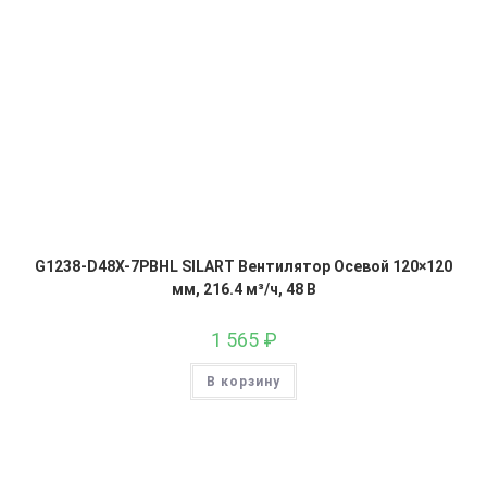
G1238-D48X-7PBHL SILART Вентилятор Осевой 120×120
мм, 216.4 м³/ч, 48 В
1 565
₽
В корзину