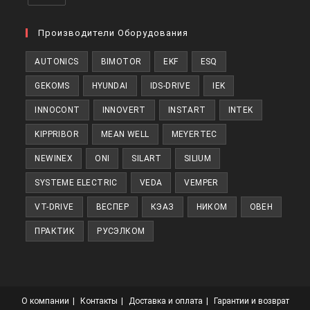
Откроется
в
Производители Оборудования
новой
AUTONICS
BIMOTOR
EKF
ESQ
вкладке
GEKOMS
HYUNDAI
IDS-DRIVE
IEK
INNOCONT
INNOVERT
INSTART
INTEK
KIPPRIBOR
MEAN WELL
MEYERTEC
NEWINEX
ONI
SILART
SILIUM
SYSTEME ELECTRIC
VEDA
VEMPER
VT-DRIVE
ВЕСПЕР
КЭАЗ
НИКОМ
ОВЕН
ПРАКТИК
РУСЭЛКОМ
О компании
Контакты
Доставка и оплата
Гарантии и возврат