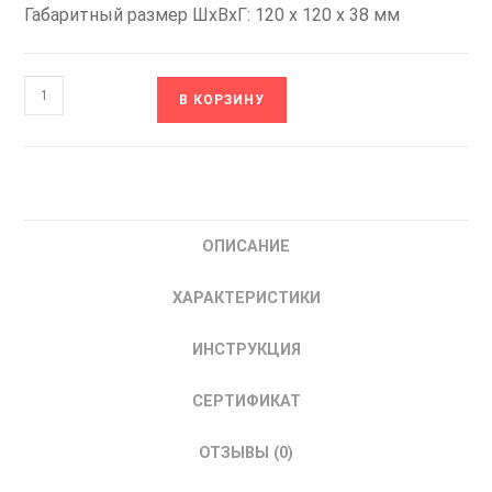
Габаритный размер ШхВхГ: 120 х 120 х 38 мм
Количество
В КОРЗИНУ
товара
G1238-
A22E-
7PBSL
SILART
ОПИСАНИЕ
Вентилятор
Осевой
ХАРАКТЕРИСТИКИ
231
м³/
ИНСТРУКЦИЯ
ч
230В
СЕРТИФИКАТ
СИЛАРТ
ОТЗЫВЫ (0)