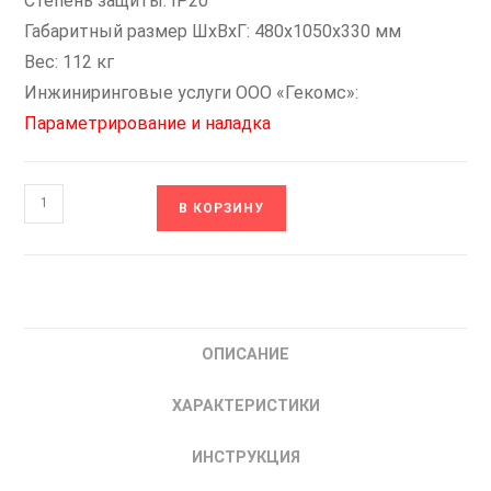
Степень защиты: IP20
Габаритный размер ШхВхГ: 480x1050x330 мм
Вес: 112 кг
Инжиниринговые услуги ООО «Гекомс»:
Параметрирование и наладка
Количество
В КОРЗИНУ
товара
DST-
185-
K
NEWINEX
ОПИСАНИЕ
Частотный
Преобразователь
ХАРАКТЕРИСТИКИ
частоты
185
ИНСТРУКЦИЯ
кВт