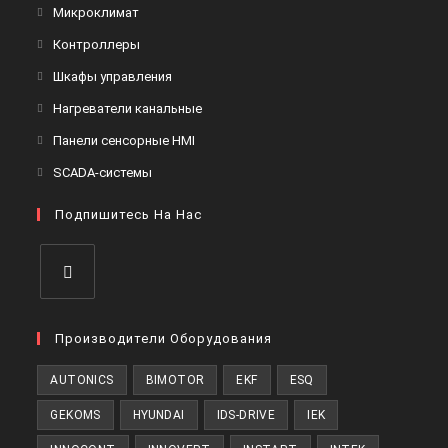
в
Откроется
Микроклимат
вкладке
новой
в
Откроется
Контроллеры
вкладке
новой
в
Откроется
Шкафы управления
вкладке
новой
в
Откроется
Нагреватели канальные
вкладке
новой
в
Откроется
Панели сенсорные HMI
вкладке
новой
в
Откроется
SCADA-системы
вкладке
новой
в
вкладке
Подпишитесь На Нас
новой
вкладке
Откроется
в
Производители Оборудования
новой
AUTONICS
BIMOTOR
EKF
ESQ
вкладке
GEKOMS
HYUNDAI
IDS-DRIVE
IEK