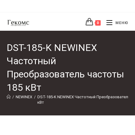
Перейти
к
содержимому
0
МЕНЮ
DST-185-K NEWINEX
Частотный
Преобразователь частоты
185 кВт
/
NEWINEX
/
DST-185-K NEWINEX Частотный Преобразователь ча
кВт