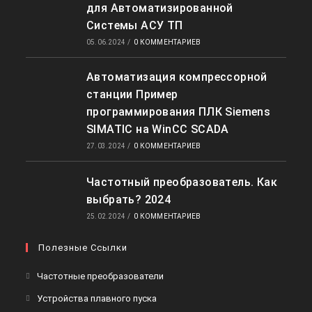
для Автоматизированной
Системы АСУ ТП
05.06.2024
/
0 КОММЕНТАРИЕВ
Автоматизация компрессорной
станции Пример
программирования ПЛК Siemens
SIMATIC на WinCC SCADA
27.03.2024
/
0 КОММЕНТАРИЕВ
Частотный преобразователь. Как
выбрать? 2024
25.02.2024
/
0 КОММЕНТАРИЕВ
Полезные Ссылки
Откроется
Частотные преобразователи
в
Откроется
Устройства плавного пуска
новой