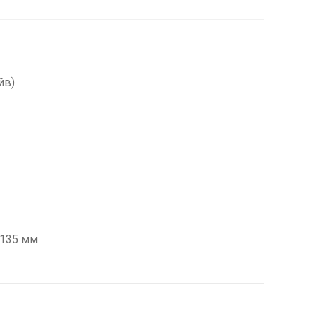
йв)
x135 мм