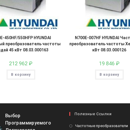
E-450HF/550HFP HYUNDAI
N700E-007HF HYUNDAI Час
ый преобразователь частоты
преобразователь частоты Хе
дай 45 кВт 08.03.000163
кВт 08.03.000126
212 962
₽
19 846
₽
В корзину
В корзину
Полезные Ссылки
Выбор
Программируемого
О
Частотные преобразователи