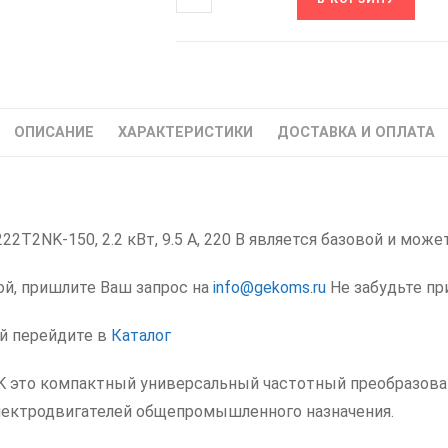
товара
Z222T2NK-
150
IDS-
Drive
ОПИСАНИЕ
ХАРАКТЕРИСТИКИ
ДОСТАВКА И ОПЛАТА
Частотный
преобразователь
частоты
ИДС
2T2NK-150, 2.2 кВт, 9.5 А, 220 В является базовой и может
2.2
кВт
ой, пришлите Ваш запрос на
info@gekoms.ru
Не забудьте пр
ий перейдите в
Каталог
NK это компактный универсальный частотный преобразов
лектродвигателей общепромышленного назначения.