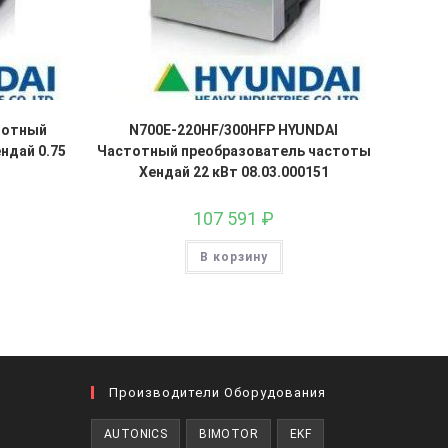
тотный
N700E-220HF/300HFP HYUNDAI
ндай 0.75
Частотный преобразователь частоты
Хендай 22 кВт 08.03.000151
107 591
₽
В корзину
Производители Оборудования
ткроется
AUTONICS
BIMOTOR
EKF