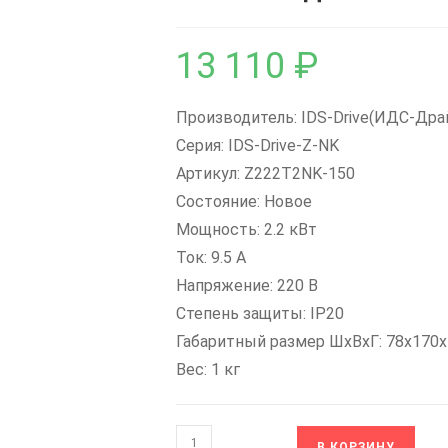
13 110
₽
Производитель: IDS-Drive(ИДС-Дра
Серия: IDS-Drive-Z-NK
Артикул: Z222T2NK-150
Состояние: Новое
Мощность: 2.2 кВт
Ток: 9.5 А
Напряжение: 220 В
Степень защиты: IP20
Габаритный размер ШхВхГ: 78x170
Вес: 1 кг
Количество
В КОРЗИНУ