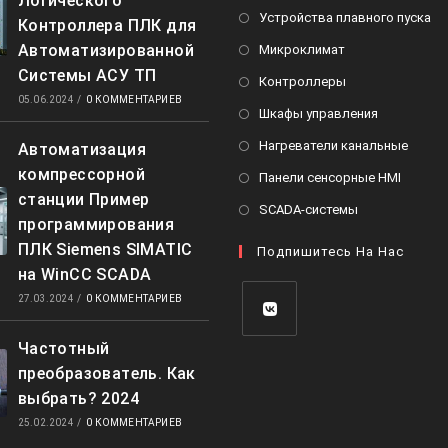
Логического
в
От
Устройства плавного пуска
Контроллера ПЛК для
н
в
Откроется
Автоматизированной
Микроклимат
в
но
в
Системы АСУ ТП
Откроется
Контроллеры
вк
новой
05.06.2024
/
0 КОММЕНТАРИЕВ
в
Откроетс
Шкафы управления
вкладке
новой
в
Откро
Нагреватели канальные
Автоматизация
вкладке
новой
в
компрессорной
Открое
Панели сенсорные HMI
вкладке
новой
станции Пример
в
Откроется
SCADA-системы
вклад
программирования
новой
в
ПЛК Siemens SIMATIC
вкладк
Подпишитесь На Нас
новой
на WinCC SCADA
вкладке
27.03.2024
/
0 КОММЕНТАРИЕВ
Частотный
Откроется
преобразователь. Как
в
выбрать? 2024
новой
вкладке
25.02.2024
/
0 КОММЕНТАРИЕВ