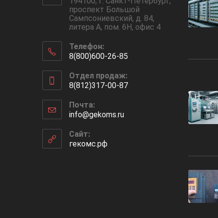
194100, г. Санкт-Петербург,
проспект Большой
Сампсониевский, д. 84,
литера А, пом. 6Н, офис 4
Телефон:
8(800)600-26-85
Откроется
Отдел продаж:
в
8(812)317-00-87
вашем
Откроется
приложении
Почта:
в
info@gekoms.ru
Откроется
вашем
в
приложении
вашем
Сайт:
приложении
гекомс.рф