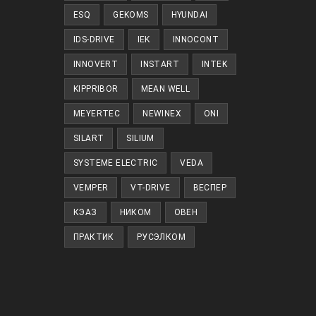
кроется
ESQ
GEKOMS
HYUNDAI
овой
кладке
IDS-DRIVE
IEK
INNOCONT
вой
ладке
INNOVERT
INSTART
INTEK
я
KIPPRIBOR
MEAN WELL
ется
MEYERTEC
NEWINEX
ONI
тся
SILART
SILIUM
ке
SYSTEME ELECTRIC
VEDA
е
VEMPER
VT-DRIVE
ВЕСПЕР
КЭАЗ
НИКОМ
ОВЕН
ПРАКТИК
РУСЭЛКОМ