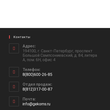
Контакты
Адрес:
194100, г. Санкт-Петербург, проспект
Большой Сампсониевский, д. 84, литера
А, пом. 6Н, офис 4
Телефон:
8(800)600-26-85
Откроется
Отдел продаж:
в
8(812)317-00-87
вашем
Откроется
приложении
Почта:
в
info@gekoms.ru
Откроется
вашем
в