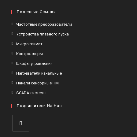
Полезные Ссылки
Откроется
Частотные преобразователи
в
Откроется
Устройства плавного пуска
новой
в
Откроется
Микроклимат
вкладке
новой
в
Откроется
Контроллеры
вкладке
новой
в
Откроется
Шкафы управления
вкладке
новой
в
Откроется
Нагреватели канальные
вкладке
новой
в
Откроется
Панели сенсорные HMI
вкладке
новой
в
Откроется
SCADA-системы
вкладке
новой
в
вкладке
Подпишитесь На Нас
новой
вкладке
Откроется