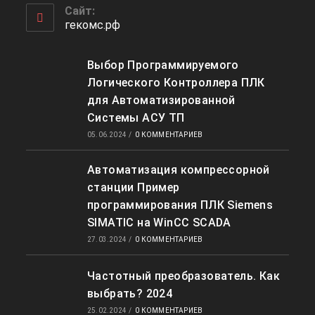
приложении
вашем
Сайт:
приложении
гекомс.рф
Выбор Программируемого
Логического Контроллера ПЛК
для Автоматизированной
Системы АСУ ТП
05.06.2024
/
0 КОММЕНТАРИЕВ
Автоматизация компрессорной
станции Пример
программирования ПЛК Siemens
SIMATIC на WinCC SCADA
27.03.2024
/
0 КОММЕНТАРИЕВ
Частотный преобразователь. Как
выбрать? 2024
25.02.2024
/
0 КОММЕНТАРИЕВ