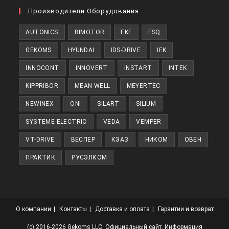
в
Производители Оборудования
новой
AUTONICS
BIMOTOR
EKF
ESQ
вкладке
GEKOMS
HYUNDAI
IDS-DRIVE
IEK
INNOCONT
INNOVERT
INSTART
INTEK
KIPPRIBOR
MEAN WELL
MEYERTEC
NEWINEX
ONI
SILART
SILIUM
SYSTEME ELECTRIC
VEDA
VEMPER
VT-DRIVE
ВЕСПЕР
КЭАЗ
НИКОМ
ОВЕН
ПРАКТИК
РУСЭЛКОМ
О компании
Контакты
Доставка и оплата
Гарантии и возврат
(с) 2016-2026 Gekoms LLC. Официальный сайт. Информация