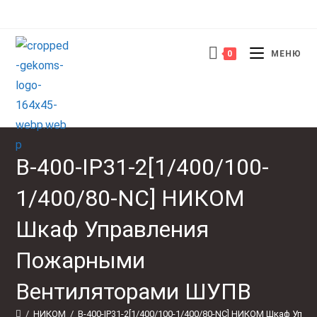
Перейти
к
содержимому
0
МЕНЮ
В-400-IP31-2[1/400/100-
1/400/80-NС] НИКОМ
Шкаф Управления
Пожарными
Вентиляторами ШУПВ
/
НИКОМ
/
В-400-IP31-2[1/400/100-1/400/80-NС] НИКОМ Шкаф Упра