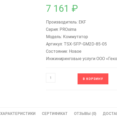
7 161
₽
Производитель: EKF
Серия: PROxima
Модель: Коммутатор
Артикул: TSX-SFP-GM2D-85-05
Состояние: Новое
Инжиниринговые услуги ООО «Гек
Количество
В КОРЗИНУ
товара
TSX-
SFP-
GM2D-
85-
ХАРАКТЕРИСТИКИ
СЕРТИФИКАТ
ОТЗЫВЫ (0)
ДОСТА
05