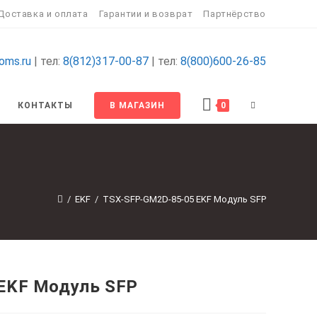
Доставка и оплата
Гарантии и возврат
Партнёрство
oms.ru
| тел:
8(812)317-00-87
| тел:
8(800)600-26-85
ПЕРЕКЛЮЧИТ
КОНТАКТЫ
В МАГАЗИН
0
ПОИСК
ПО
/
EKF
/
TSX-SFP-GM2D-85-05 EKF Модуль SFP
ВЕБ-
САЙТУ
EKF Модуль SFP