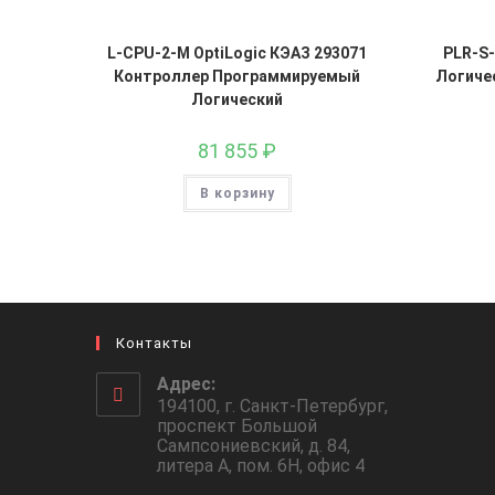
L-CPU-2-M OptiLogic КЭАЗ 293071
PLR-S
Контроллер Программируемый
Логичес
Логический
81 855
₽
В корзину
Контакты
Адрес:
194100, г. Санкт-Петербург,
проспект Большой
Сампсониевский, д. 84,
литера А, пом. 6Н, офис 4