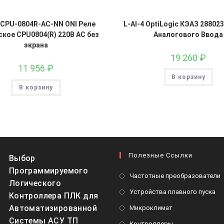
-CPU-0804R-AC-NN ONI Реле
L-AI-4 OptiLogic КЭАЗ 28802
кое CPU0804(R) 220В AC без
Аналогового Ввода
экрана
19 260
₽
11 956
₽
В корзину
В корзину
Полезные Ссылки
Выбор
Программируемого
О
Частотные преобразователи
Логического
в
От
Устройства плавного пуска
Контроллера ПЛК для
н
в
Откроется
Автоматизированной
Микроклимат
в
но
в
Системы АСУ ТП
Откроется
Контроллеры