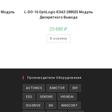
3 Модуль
L-DO-16 OptiLogic КЭАЗ 288025 Модуль
Дискретного Вывода
25 680
₽
В корзину
Производители Оборудования
ткроется
AUTONICS
BIMOTOR
EKF
кроется
ESQ
GEKOMS
HYUNDAI
овой
кладке
IDS-DRIVE
IEK
INNOCONT
вой