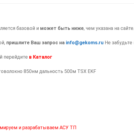
EKF
Модуль
SFP
ляется базовой и
может быть ниже
, чем указана на сайте
ой,
пришлите Ваш запрос на
info@gekoms.ru
Не забудьте
ий перейдите
в
Каталог
товолокно 850нм дальность 500м TSX EKF
мируем и разрабатываем АСУ ТП