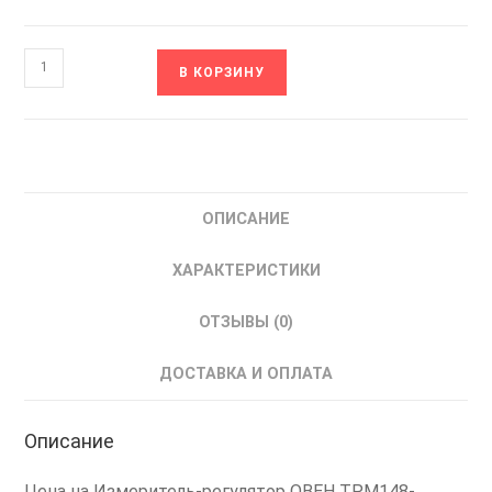
Количество
В КОРЗИНУ
товара
ТРМ148-
КККРРРРР
ОВЕН
Регулятор-
ОПИСАНИЕ
измеритель
ПИД
ХАРАКТЕРИСТИКИ
ОТЗЫВЫ (0)
ДОСТАВКА И ОПЛАТА
Описание
Цена на Измеритель-регулятор ОВЕН ТРМ148-