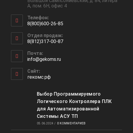
Большой Сампсониевский, д. 84, литера
А, пом. 6Н, офис 4
Телефон:
8(800)600-26-85
Откроется
Отдел продаж:
в
8(812)317-00-87
вашем
Откроется
приложении
Почта:
в
info@gekoms.ru
Откроется
вашем
в
приложении
вашем
Сайт:
приложении
гекомс.рф
Выбор Программируемого
Логического Контроллера ПЛК
для Автоматизированной
Системы АСУ ТП
05.06.2024
/
0 КОММЕНТАРИЕВ