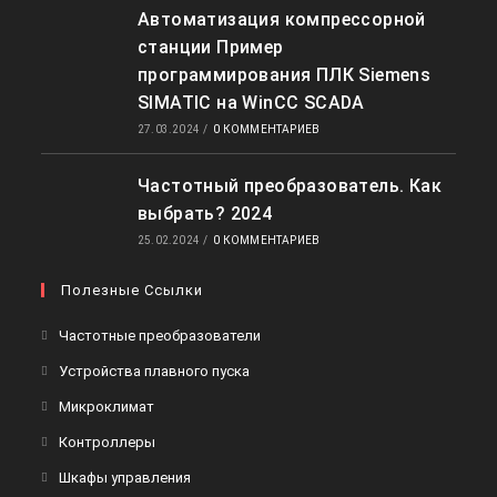
Автоматизация компрессорной
станции Пример
программирования ПЛК Siemens
SIMATIC на WinCC SCADA
27.03.2024
/
0 КОММЕНТАРИЕВ
Частотный преобразователь. Как
выбрать? 2024
25.02.2024
/
0 КОММЕНТАРИЕВ
Полезные Ссылки
Откроется
Частотные преобразователи
в
Откроется
Устройства плавного пуска
новой
в
Откроется
Микроклимат
вкладке
новой
в
Откроется
Контроллеры
вкладке
новой
в
Откроется
Шкафы управления
вкладке
новой