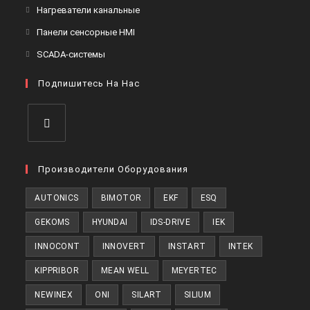
в
Откроется
Нагреватели канальные
вкладке
новой
в
Откроется
Панели сенсорные HMI
вкладке
новой
в
Откроется
SCADA-системы
вкладке
новой
в
вкладке
Подпишитесь На Нас
новой
вкладке
Откроется
в
Производители Оборудования
новой
AUTONICS
BIMOTOR
EKF
ESQ
вкладке
GEKOMS
HYUNDAI
IDS-DRIVE
IEK
INNOCONT
INNOVERT
INSTART
INTEK
KIPPRIBOR
MEAN WELL
MEYERTEC
NEWINEX
ONI
SILART
SILIUM