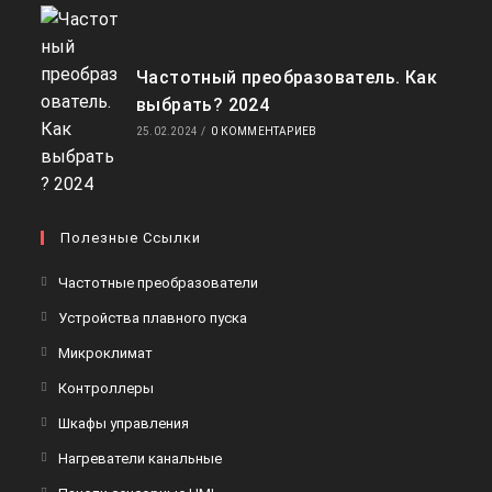
Частотный преобразователь. Как
выбрать? 2024
25.02.2024
/
0 КОММЕНТАРИЕВ
Полезные Ссылки
Откроется
Частотные преобразователи
в
Откроется
Устройства плавного пуска
новой
в
Откроется
Микроклимат
вкладке
новой
в
Откроется
Контроллеры
вкладке
новой
в
Откроется
Шкафы управления
вкладке
новой
в
Откроется
Нагреватели канальные
вкладке
новой
в
Откроется