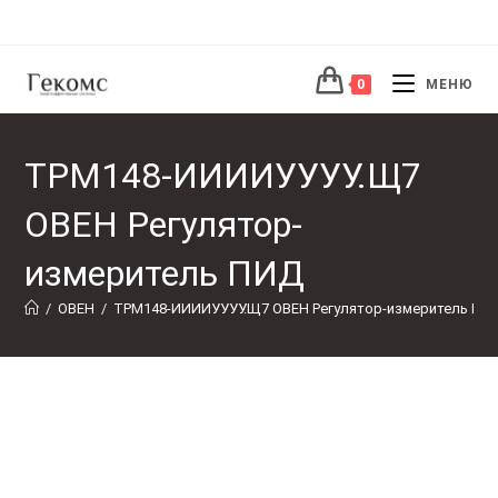
Перейти
к
содержимому
0
МЕНЮ
ТРМ148-ИИИИУУУУ.Щ7
ОВЕН Регулятор-
измеритель ПИД
/
ОВЕН
/
ТРМ148-ИИИИУУУУ.Щ7 ОВЕН Регулятор-измеритель ПИ