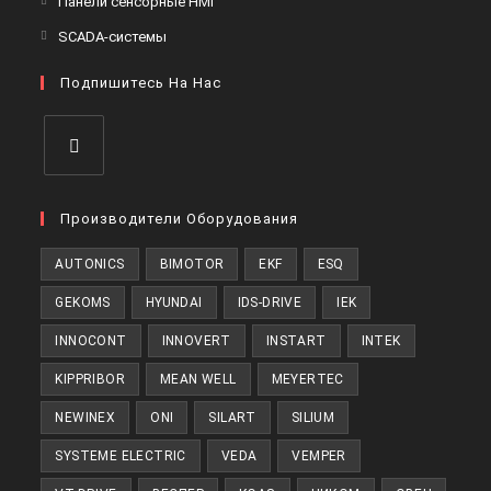
Панели сенсорные HMI
вкладке
новой
в
Откроется
SCADA-системы
вкладке
новой
в
вкладке
Подпишитесь На Нас
новой
вкладке
Откроется
в
Производители Оборудования
новой
AUTONICS
BIMOTOR
EKF
ESQ
вкладке
GEKOMS
HYUNDAI
IDS-DRIVE
IEK
INNOCONT
INNOVERT
INSTART
INTEK
KIPPRIBOR
MEAN WELL
MEYERTEC
NEWINEX
ONI
SILART
SILIUM
SYSTEME ELECTRIC
VEDA
VEMPER