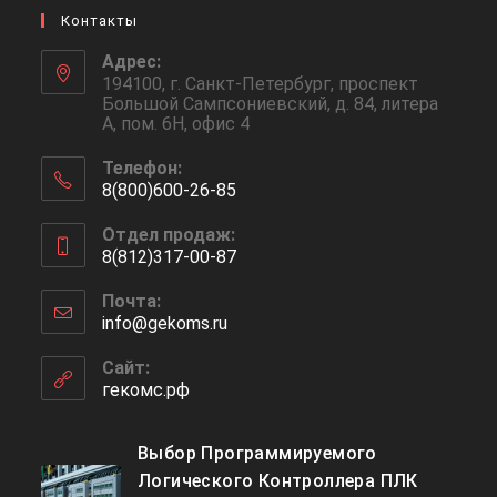
Контакты
Адрес:
194100, г. Санкт-Петербург, проспект
Большой Сампсониевский, д. 84, литера
А, пом. 6Н, офис 4
Телефон:
8(800)600-26-85
Откроется
Отдел продаж:
в
8(812)317-00-87
вашем
Откроется
приложении
Почта:
в
info@gekoms.ru
Откроется
вашем
в
приложении
вашем
Сайт:
приложении
гекомс.рф
Выбор Программируемого
Логического Контроллера ПЛК