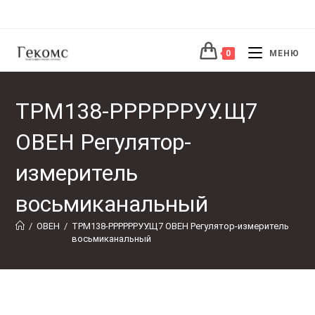
Перейти
к
содержимому
0
МЕНЮ
ТРМ138-РРРРРРУУ.Щ7
ОВЕН Регулятор-
измеритель
восьмиканальный
/
ОВЕН
/
ТРМ138-РРРРРРУУ.Щ7 ОВЕН Регулятор-измеритель 
восьмиканальный