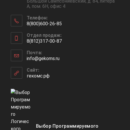
Большой Сампсониевский, д. 84, литера
А, пом. 6Н, офис 4
Телефон:
8(800)600-26-85
Откроется
Отдел продаж:
в
8(812)317-00-87
вашем
Откроется
приложении
Почта:
в
info@gekoms.ru
Откроется
вашем
в
приложении
вашем
Сайт:
приложении
гекомс.рф
Выбор Программируемого