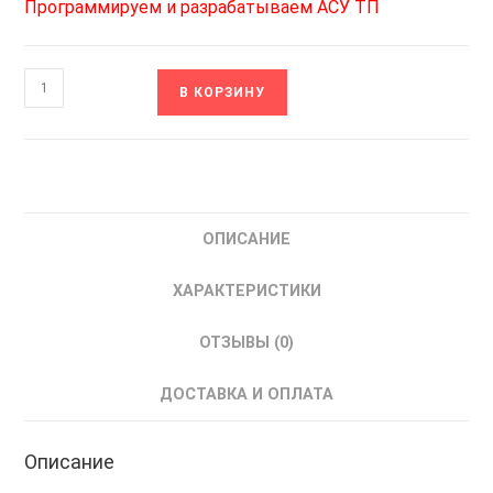
Программируем и разрабатываем АСУ ТП
Количество
В КОРЗИНУ
товара
ТРМ138-
РРРРРРУУ.Щ7
ОВЕН
Регулятор-
ОПИСАНИЕ
измеритель
восьмиканальный
ХАРАКТЕРИСТИКИ
ОТЗЫВЫ (0)
ДОСТАВКА И ОПЛАТА
Описание