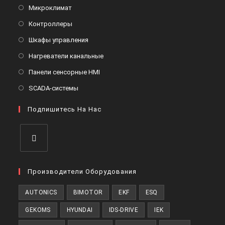
в
Откроется
Микроклимат
вкладке
новой
в
Откроется
Контроллеры
вкладке
новой
в
Откроется
Шкафы управления
вкладке
новой
в
Откроется
Нагреватели канальные
вкладке
новой
в
Откроется
Панели сенсорные HMI
вкладке
новой
в
Откроется
SCADA-системы
вкладке
новой
в
вкладке
Подпишитесь На Нас
новой
вкладке
Откроется
в
Производители Оборудования
новой
AUTONICS
BIMOTOR
EKF
ESQ
вкладке
GEKOMS
HYUNDAI
IDS-DRIVE
IEK