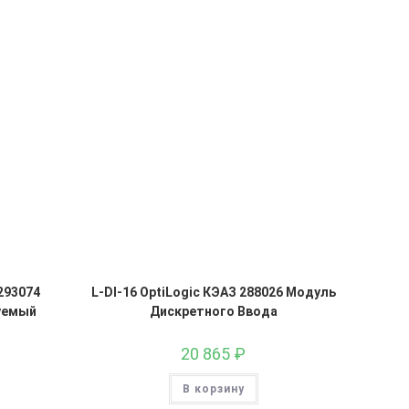
293074
L-DI-16 OptiLogic КЭАЗ 288026 Модуль
уемый
Дискретного Ввода
20 865
₽
В корзину