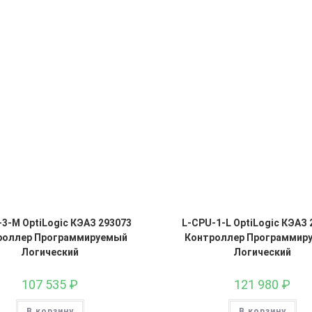
3-M OptiLogic КЭАЗ 293073
L-CPU-1-L OptiLogic КЭАЗ 
роллер Программируемый
Контроллер Программир
Логический
Логический
107 535
₽
121 980
₽
В корзину
В корзину