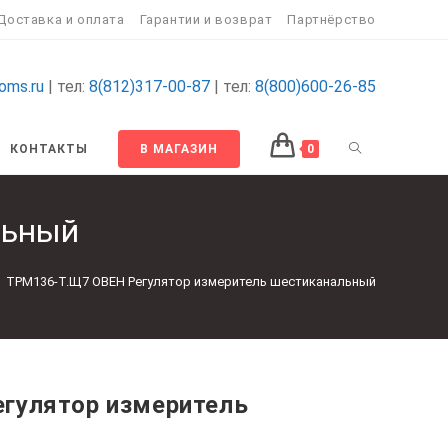
Доставка и оплата
Гарантии и возврат
Партнёрство
oms.ru
| тел:
8(812)317-00-87
| тел:
8(800)600-26-85
ПЕРЕКЛЮЧИТ
КОНТАКТЫ
В МАГАЗИН
0
ПОИСК
льный
ПО
ТРМ136-Т.Щ7 ОВЕН Регулятор измеритель шестиканальный
ВЕБ-
САЙТУ
гулятор измеритель