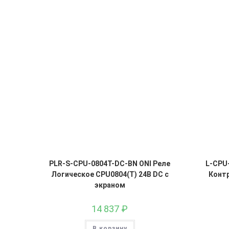
PLR-S-CPU-0804T-DC-BN ONI Реле
L-CPU-
Логическое CPU0804(T) 24В DC с
Конт
экраном
14 837
₽
В корзину