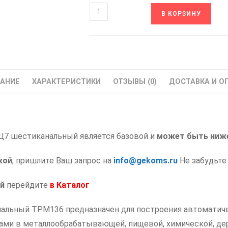
Количество
В КОРЗИНУ
товара
ТРМ136-
Т.Щ7
ОВЕН
Регулятор
АНИЕ
ХАРАКТЕРИСТИКИ
ОТЗЫВЫ (0)
ДОСТАВКА И О
измеритель
шестиканальный
Щ7 шестиканальный является базовой и
может быть ниж
кой
, пришлите Ваш запрос на
info@gekoms.ru
Не забудьте
й
перейдите
в
Каталог
альный ТРМ136 предназначен для построения автоматиче
ами в металлообрабатывающей, пищевой, химической, д