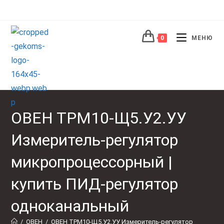
Перейти
к
содержимому
0
МЕНЮ
ОВЕН ТРМ10-Щ5.У2.УУ
Измеритель-регулятор
микропроцессорный |
купить ПИД-регулятор
одноканальный
/
ОВЕН
/
ОВЕН ТРМ10-Щ5.У2.УУ Измеритель-регулятор 