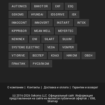
новой
AUTONICS
BIMOTOR
EKF
ESQ
вкладке
GEKOMS
HYUNDAI
IDS-DRIVE
IEK
INNOCONT
INNOVERT
INSTART
INTEK
KIPPRIBOR
MEAN WELL
MEYERTEC
NEWINEX
ONI
SILART
SILIUM
SYSTEME ELECTRIC
VEDA
VEMPER
VT-DRIVE
ВЕСПЕР
КЭАЗ
НИКОМ
ОВЕН
ПРАКТИК
РУСЭЛКОМ
О компании
Контакты
Доставка и оплата
Гарантии и возврат
(с) 2016-2026 Gekoms LLC. Официальный сайт. Информация
представленная на сайте не является публичной офертой. /
XML
Sitemap