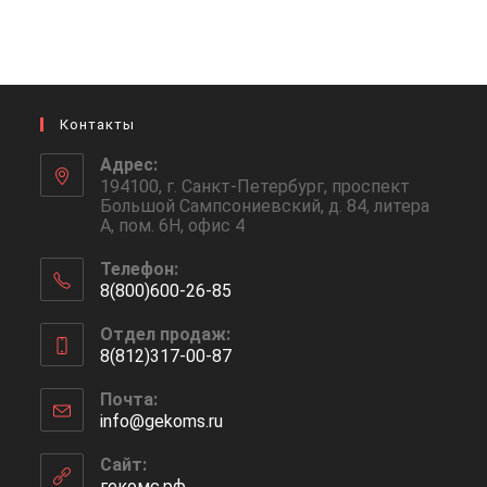
Контакты
Адрес:
194100, г. Санкт-Петербург, проспект
Большой Сампсониевский, д. 84, литера
А, пом. 6Н, офис 4
Телефон:
8(800)600-26-85
Откроется
Отдел продаж:
в
8(812)317-00-87
вашем
Откроется
приложении
Почта:
в
info@gekoms.ru
Откроется
вашем
в
приложении
вашем
Сайт:
приложении
гекомс.рф