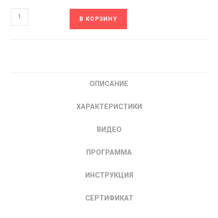
Количество
В КОРЗИНУ
товара
ОВЕН
ТРМ10-
Щ5.У2.УУ
Измеритель-
ОПИСАНИЕ
регулятор
микропроцессорный
ХАРАКТЕРИСТИКИ
|
купить
ВИДЕО
ПИД-
регулятор
ПРОГРАММА
одноканальный
ИНСТРУКЦИЯ
СЕРТИФИКАТ