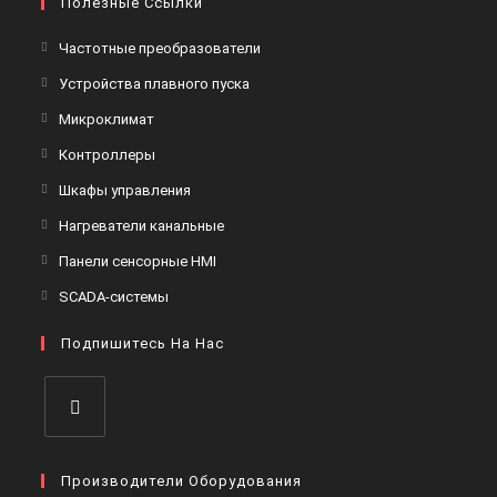
Полезные Ссылки
Откроется
Частотные преобразователи
в
Откроется
Устройства плавного пуска
новой
в
Откроется
Микроклимат
вкладке
новой
в
Откроется
Контроллеры
вкладке
новой
в
Откроется
Шкафы управления
вкладке
новой
в
Откроется
Нагреватели канальные
вкладке
новой
в
Откроется
Панели сенсорные HMI
вкладке
новой
в
Откроется
SCADA-системы
вкладке
новой
в
вкладке
Подпишитесь На Нас
новой
вкладке
Откроется
в
Производители Оборудования