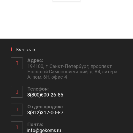
Контакты
Адрес:
194100, г. Санкт-Петербург, проспект
Большой Сампсониевский, д. 84, литера
А, пом. 6Н, офис 4
Телефон:
8(800)600-26-85
Откроется
Отдел продаж:
в
8(812)317-00-87
вашем
Откроется
приложении
Почта:
в
info@gekoms.ru
Откроется