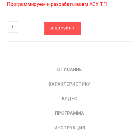
Программируем и разрабатываем АСУ ТП
Количество
В КОРЗИНУ
товара
ОВЕН
ТРМ10-
Щ2.У2.ИИ.RS
Измеритель-
ОПИСАНИЕ
регулятор
микропроцессорный
ХАРАКТЕРИСТИКИ
|
купить
ВИДЕО
ПИД-
регулятор
ПРОГРАММА
одноканальный
ИНСТРУКЦИЯ