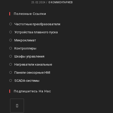
25.02.2024
/
0 КОММЕНТАРИЕВ
Полезные Ссылки
Откроется
Частотные преобразователи
в
Откроется
Устройства плавного пуска
новой
в
Откроется
Микроклимат
вкладке
новой
в
Откроется
Контроллеры
вкладке
новой
в
Откроется
Шкафы управления
вкладке
новой
в
Откроется
Нагреватели канальные
вкладке
новой
в
Откроется
Панели сенсорные HMI
вкладке
новой
в
Откроется
SCADA-системы
вкладке
новой
в
вкладке
Подпишитесь На Нас
новой
вкладке