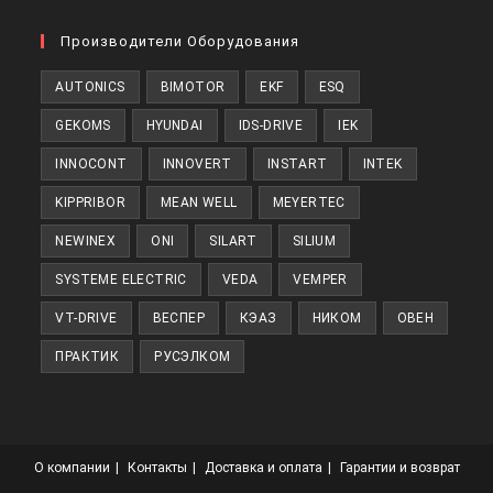
Откроется
в
Производители Оборудования
новой
AUTONICS
BIMOTOR
EKF
ESQ
вкладке
GEKOMS
HYUNDAI
IDS-DRIVE
IEK
INNOCONT
INNOVERT
INSTART
INTEK
KIPPRIBOR
MEAN WELL
MEYERTEC
NEWINEX
ONI
SILART
SILIUM
SYSTEME ELECTRIC
VEDA
VEMPER
VT-DRIVE
ВЕСПЕР
КЭАЗ
НИКОМ
ОВЕН
ПРАКТИК
РУСЭЛКОМ
О компании
Контакты
Доставка и оплата
Гарантии и возврат