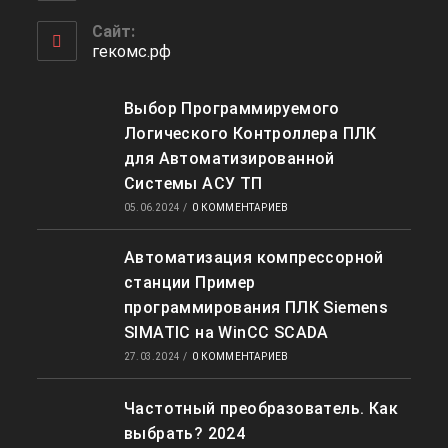
вашем
в
приложении
вашем
Сайт:
приложении
гекомс.рф
Выбор Программируемого
Логического Контроллера ПЛК
для Автоматизированной
Системы АСУ ТП
05.06.2024
/
0 КОММЕНТАРИЕВ
Автоматизация компрессорной
станции Пример
программирования ПЛК Siemens
SIMATIC на WinCC SCADA
27.03.2024
/
0 КОММЕНТАРИЕВ
Частотный преобразователь. Как
выбрать? 2024