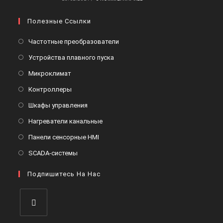
Полезные Ссылки
Откроется
Частотные преобразователи
в
Откроется
Устройства плавного пуска
новой
в
Откроется
Микроклимат
вкладке
новой
в
Откроется
Контроллеры
вкладке
новой
в
Откроется
Шкафы управления
вкладке
новой
в
Откроется
Нагреватели канальные
вкладке
новой
в
Откроется
Панели сенсорные HMI
вкладке
новой
в
Откроется
SCADA-системы
вкладке
новой
в
вкладке
Подпишитесь На Нас
новой
вкладке
Откроется