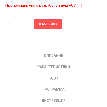
Программируем и разрабатываем АСУ ТП
Количество
В КОРЗИНУ
товара
ОВЕН
ТРМ10-
Щ1.У2.УУ.RS
Измеритель-
ОПИСАНИЕ
регулятор
микропроцессорный
ХАРАКТЕРИСТИКИ
|
купить
ВИДЕО
ПИД-
регулятор
ПРОГРАММА
одноканальный
ИНСТРУКЦИЯ