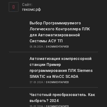
приложении
вашем
Сайт:
приложении
гекомс.рф
Выбор Программируемого
Логического Контроллера ПЛК
для Автоматизированной
Системы АСУ ТП
05.06.2024
/
0 КОММЕНТАРИЕВ
Автоматизация компрессорной
станции Пример
программирования ПЛК Siemens
SIMATIC на WinCC SCADA
27.03.2024
/
0 КОММЕНТАРИЕВ
Частотный преобразователь. Как
выбрать? 2024
25.02.2024
/
0 КОММЕНТАРИЕВ