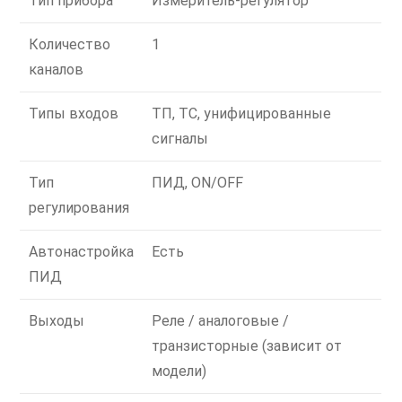
Тип прибора
Измеритель-регулятор
Количество
1
каналов
Типы входов
ТП, ТС, унифицированные
сигналы
Тип
ПИД, ON/OFF
регулирования
Автонастройка
Есть
ПИД
Выходы
Реле / аналоговые /
транзисторные (зависит от
модели)