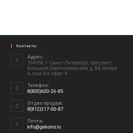
Контакты
Адрес:
194100, г. Санкт-Петербург, проспект
Большой Сампсониевский, д. 84, литера
А, пом. 6Н, офис 4
Телефон:
8(800)600-26-85
Откроется
Отдел продаж:
в
8(812)317-00-87
вашем
Откроется
приложении
Почта:
в
info@gekoms.ru
Откроется
вашем
в