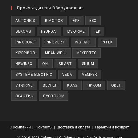
в
Производители Оборудования
новой
AUTONICS
BIMOTOR
EKF
ESQ
вкладке
GEKOMS
HYUNDAI
IDS-DRIVE
IEK
INNOCONT
INNOVERT
INSTART
INTEK
KIPPRIBOR
MEAN WELL
MEYERTEC
NEWINEX
ONI
SILART
SILIUM
SYSTEME ELECTRIC
VEDA
VEMPER
VT-DRIVE
ВЕСПЕР
КЭАЗ
НИКОМ
ОВЕН
ПРАКТИК
РУСЭЛКОМ
О компании
Контакты
Доставка и оплата
Гарантии и возврат
(с) 2016-2026 Gekoms LLC. Официальный сайт. Информация