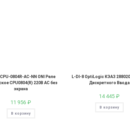
-CPU-0804R-AC-NN ONI Реле
L-DI-8 OptiLogic КЭАЗ 28802
кое CPU0804(R) 220В AC без
Дискретного Ввода
экрана
14 445
₽
11 956
₽
В корзину
В корзину