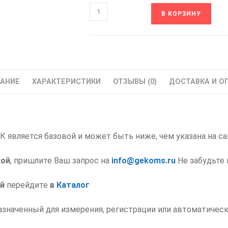
Количество
В КОРЗИНУ
товара
ТРМ1-
Щ2.У.К
ОВЕН
Измеритель-
АНИЕ
ХАРАКТЕРИСТИКИ
ОТЗЫВЫ (0)
ДОСТАВКА И О
Регулятор
Одноканальный
 является базовой и может быть ниже, чем указана на са
кой
, пришлите Ваш запрос на
info@gekoms.ru
Не забудьте 
й
перейдите
в
Каталог
наченный для измерения, регистрации или автоматическ