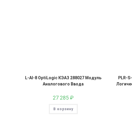
L-AI-8 OptiLogic КЭАЗ 288027 Модуль
PLR-S
Аналогового Ввода
Логичес
27 285
₽
В корзину