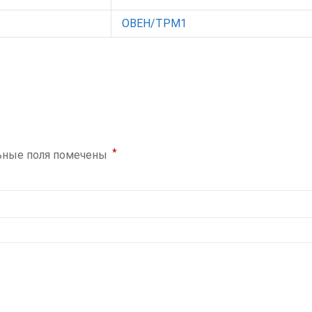
ОВЕН/ТРМ1
*
ьные поля помечены