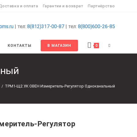
Доставка и оплата
Гарантии и возврат
Партнёрство
oms.ru
| тел:
8(812)317-00-87
| тел:
8(800)600-26-85
ПЕРЕКЛЮЧИТ
КОНТАКТЫ
В МАГАЗИН
0
ПОИСК
ьный
ПО
/
ТРМ1-Щ2.У.К ОВЕН Измеритель-Регулятор Одноканальный
ВЕБ-
САЙТУ
меритель-Регулятор