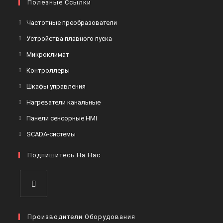
Полезные Ссылки
Откроется
Частотные преобразователи
в
Откроется
Устройства плавного пуска
новой
в
Откроется
Микроклимат
вкладке
новой
в
Откроется
Контроллеры
вкладке
новой
в
Откроется
Шкафы управления
вкладке
новой
в
Откроется
Нагреватели канальные
вкладке
новой
в
Откроется
Панели сенсорные HMI
вкладке
новой
в
Откроется
SCADA-системы
вкладке
новой
в
вкладке
Подпишитесь На Нас
новой
вкладке
Откроется
в
Производители Оборудования