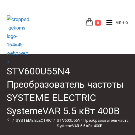
Перейти
к
содержимому
0
МЕНЮ
STV600U55N4
Преобразователь частоты
SYSTEME ELECTRIC
SystemeVAR 5.5 кВт 400В
/
SYSTEME ELECTRIC
/
STV600U55N4 Преобразователь частоты 
SystemeVAR 5.5 кВт 400В