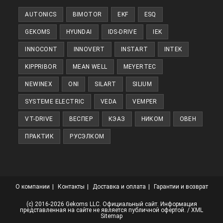
новой
AUTONICS
BIMOTOR
EKF
ESQ
вкладке
GEKOMS
HYUNDAI
IDS-DRIVE
IEK
INNOCONT
INNOVERT
INSTART
INTEK
KIPPRIBOR
MEAN WELL
MEYERTEC
NEWINEX
ONI
SILART
SILIUM
SYSTEME ELECTRIC
VEDA
VEMPER
VT-DRIVE
ВЕСПЕР
КЭАЗ
НИКОМ
ОВЕН
ПРАКТИК
РУСЭЛКОМ
О компании
Контакты
Доставка и оплата
Гарантии и возврат
(с) 2016-2026 Gekoms LLC. Официальный сайт. Информация
представленная на сайте не является публичной офертой. /
XML
Sitemap