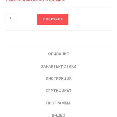
Количество
В КОРЗИНУ
товара
STV050D22N4
Hertz
Преобразователь
частоты
ОПИСАНИЕ
SYSTEME
ELECTRIC
ХАРАКТЕРИСТИКИ
18.5
кВт,
ИНСТРУКЦИЯ
тип
G,
СЕРТИФИКАТ
380
В
ПРОГРАММА
SystemeVar
ВИДЕО