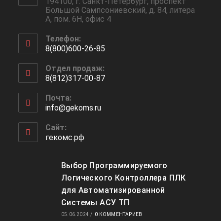
194100, г. Санкт-Петербург, проспект
Большой Сампсониевский, д. 84, литера
А, пом. 6Н, офис 4
Телефон:
8(800)600-26-85
Откроется
Отдел продаж:
в
8(812)317-00-87
вашем
Откроется
приложении
Почта:
в
info@gekoms.ru
Откроется
вашем
в
приложении
вашем
Сайт:
приложении
гекомс.рф
Выбор Программируемого
Логического Контроллера ПЛК
для Автоматизированной
Системы АСУ ТП
05.06.2024
/
0 КОММЕНТАРИЕВ