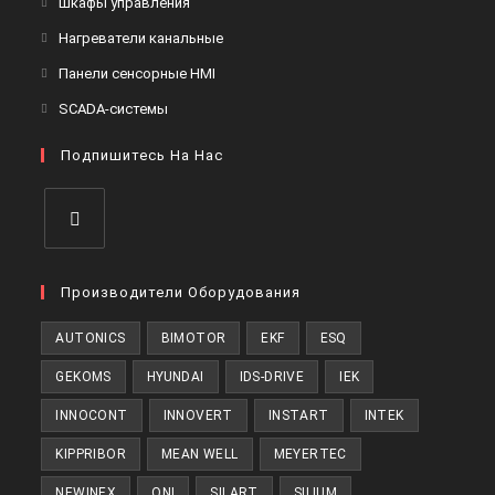
Шкафы управления
вкладке
новой
в
Откроется
Нагреватели канальные
вкладке
новой
в
Откроется
Панели сенсорные HMI
вкладке
новой
в
Откроется
SCADA-системы
вкладке
новой
в
вкладке
Подпишитесь На Нас
новой
вкладке
Откроется
в
Производители Оборудования
новой
AUTONICS
BIMOTOR
EKF
ESQ
вкладке
GEKOMS
HYUNDAI
IDS-DRIVE
IEK
INNOCONT
INNOVERT
INSTART
INTEK
KIPPRIBOR
MEAN WELL
MEYERTEC
NEWINEX
ONI
SILART
SILIUM