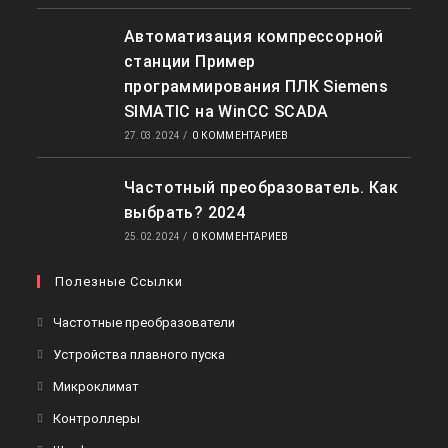
Автоматизация компрессорной
станции Пример
программирования ПЛК Siemens
SIMATIC на WinCC SCADA
27.03.2024
/
0 КОММЕНТАРИЕВ
Частотный преобразователь. Как
выбрать? 2024
25.02.2024
/
0 КОММЕНТАРИЕВ
Полезные Ссылки
Откроется
Частотные преобразователи
в
Откроется
Устройства плавного пуска
новой
в
Откроется
Микроклимат
вкладке
новой
в
Откроется
Контроллеры
вкладке
новой
в
Откроется