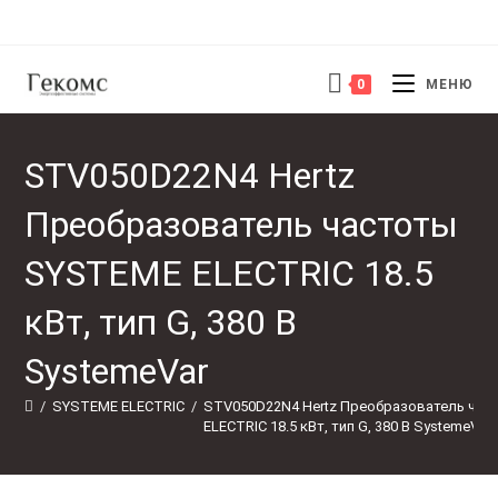
Перейти
к
содержимому
0
МЕНЮ
STV050D22N4 Hertz
Преобразователь частоты
SYSTEME ELECTRIC 18.5
кВт, тип G, 380 В
SystemeVar
/
SYSTEME ELECTRIC
/
STV050D22N4 Hertz Преобразователь час
ELECTRIC 18.5 кВт, тип G, 380 В SystemeVar