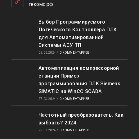
приложении
гекомс.рф
Выбор Программируемого
Логического Контроллера ПЛК
для Автоматизированной
Системы АСУ ТП
05.06.2024
/
0 КОММЕНТАРИЕВ
Автоматизация компрессорной
станции Пример
программирования ПЛК Siemens
SIMATIC на WinCC SCADA
27.03.2024
/
0 КОММЕНТАРИЕВ
Частотный преобразователь. Как
выбрать? 2024
25.02.2024
/
0 КОММЕНТАРИЕВ