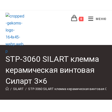
Перейти
к
содержимому
0
МЕНЮ
STP-3060 SILART клемма
керамическая винтовая
Силарт 3×6
/
SILART
/
STP-3060 SILART клемма керамическая винтовая Сила