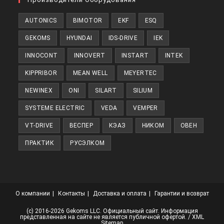
новой
AUTONICS
BIMOTOR
EKF
ESQ
вкладке
GEKOMS
HYUNDAI
IDS-DRIVE
IEK
INNOCONT
INNOVERT
INSTART
INTEK
KIPPRIBOR
MEAN WELL
MEYERTEC
NEWINEX
ONI
SILART
SILIUM
SYSTEME ELECTRIC
VEDA
VEMPER
VT-DRIVE
ВЕСПЕР
КЭАЗ
НИКОМ
ОВЕН
ПРАКТИК
РУСЭЛКОМ
О компании
Контакты
Доставка и оплата
Гарантии и возврат
(с) 2016-2026 Gekoms LLC. Официальный сайт. Информация
представленная на сайте не является публичной офертой. /
XML
Sitemap