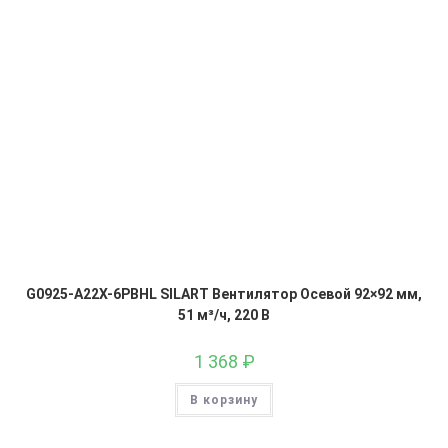
G0925-A22X-6PBHL SILART Вентилятор Осевой 92×92 мм,
51 м³/ч, 220 В
1 368
₽
В корзину