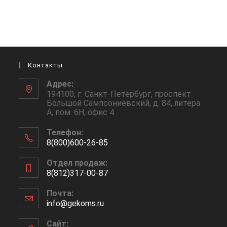
Контакты
Адрес:
194100, г. Санкт-Петербург, проспект
Большой Сампсониевский, д. 84, литера
А, пом. 6Н, офис 4
Телефон:
8(800)600-26-85
Откроется
Отдел продаж:
в
8(812)317-00-87
вашем
Откроется
приложении
Почта:
в
info@gekoms.ru
Откроется
вашем
в
приложении
вашем
Сайт: