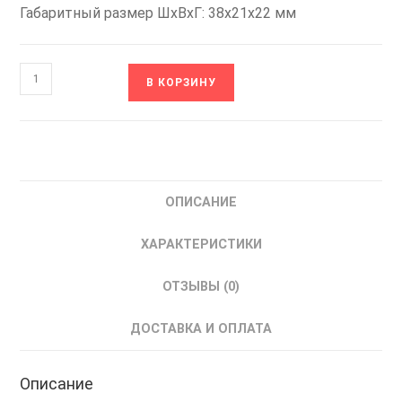
Габаритный размер ШхВхГ: 38x21x22 мм
Количество
В КОРЗИНУ
товара
STP-
3060
SILART
клемма
ОПИСАНИЕ
керамическая
винтовая
ХАРАКТЕРИСТИКИ
Силарт
3x6
ОТЗЫВЫ (0)
ДОСТАВКА И ОПЛАТА
Описание