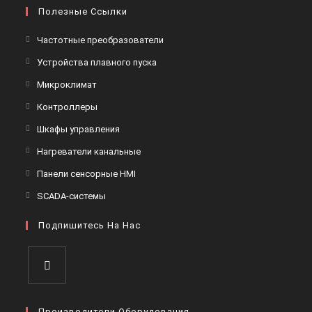
Полезные Ссылки
Откроется
Частотные преобразователи
в
Откроется
Устройства плавного пуска
новой
в
Откроется
Микроклимат
вкладке
новой
в
Откроется
Контроллеры
вкладке
новой
в
Откроется
Шкафы управления
вкладке
новой
в
Откроется
Нагреватели канальные
вкладке
новой
в
Откроется
Панели сенсорные HMI
вкладке
новой
в
Откроется
SCADA-системы
вкладке
новой
в
вкладке
Подпишитесь На Нас
новой
вкладке
Откроется
в
Производители Оборудования