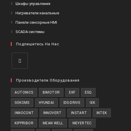
в
Откроется
Шкафы управления
вкладке
новой
в
Откроется
Нагреватели канальные
вкладке
новой
в
Откроется
Панели сенсорные HMI
вкладке
новой
в
Откроется
SCADA-системы
вкладке
новой
в
вкладке
Подпишитесь На Нас
новой
вкладке
Откроется
в
Производители Оборудования
новой
AUTONICS
BIMOTOR
EKF
ESQ
вкладке
GEKOMS
HYUNDAI
IDS-DRIVE
IEK
INNOCONT
INNOVERT
INSTART
INTEK
KIPPRIBOR
MEAN WELL
MEYERTEC