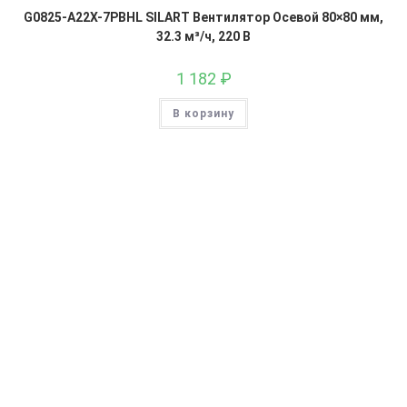
G0825-A22X-7PBHL SILART Вентилятор Осевой 80×80 мм,
32.3 м³/ч, 220 В
1 182
₽
В корзину