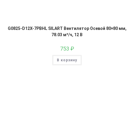
G0825-D12X-7PBHL SILART Вентилятор Осевой 80×80 мм,
78.03 м³/ч, 12 В
753
₽
В корзину