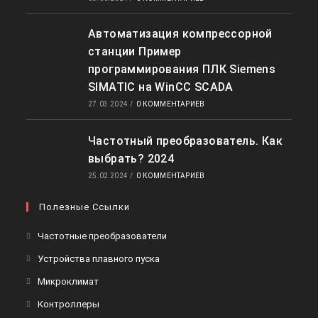
Автоматизация компрессорной
станции Пример
программирования ПЛК Siemens
SIMATIC на WinCC SCADA
27.03.2024
/
0 КОММЕНТАРИЕВ
Частотный преобразователь. Как
выбрать? 2024
25.02.2024
/
0 КОММЕНТАРИЕВ
Полезные Ссылки
Откроется
Частотные преобразователи
в
Откроется
Устройства плавного пуска
новой
в
Откроется
Микроклимат
вкладке
новой
в
Откроется
Контроллеры
вкладке
новой