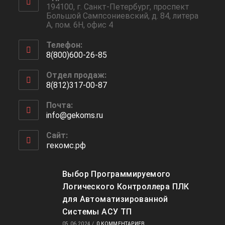
194100, г. Санкт-Петербург, проспект
Большой Сампсониевский, д. 84, литера
А, пом. 6Н, офис 4
Телефон:
8(800)600-26-85
Откроется
Отдел продаж:
в
8(812)317-00-87
вашем
Откроется
приложении
Почта:
в
info@gekoms.ru
Откроется
вашем
в
приложении
вашем
Сайт:
приложении
гекомс.рф
Выбор Программируемого
Логического Контроллера ПЛК
для Автоматизированной
Системы АСУ ТП
05.06.2024
/
0 КОММЕНТАРИЕВ