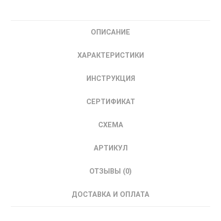
010
SILART
ОПИСАНИЕ
Термоэлектрический
кондиционер
ХАРАКТЕРИСТИКИ
24В
400Вт
ИНСТРУКЦИЯ
Полуутопленый
СЕРТИФИКАТ
СХЕМА
АРТИКУЛ
ОТЗЫВЫ (0)
ДОСТАВКА И ОПЛАТА