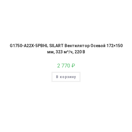
G1750-A22X-5PBHL SILART Вентилятор Осевой 172×150
мм, 323 м³/ч, 220 В
2 770
₽
В корзину