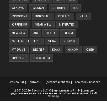
вкладке
GEKOMS
HYUNDAI
IDS-DRIVE
IEK
INNOCONT
INNOVERT
INSTART
INTEK
KIPPRIBOR
MEAN WELL
MEYERTEC
NEWINEX
ONI
SILART
SILIUM
SYSTEME ELECTRIC
VEDA
VEMPER
VT-DRIVE
ВЕСПЕР
КЭАЗ
НИКОМ
ОВЕН
ПРАКТИК
РУСЭЛКОМ
О компании
Контакты
Доставка и оплата
Гарантии и возврат
(с) 2016-2026 Gekoms LLC. Официальный сайт. Информация
представленная на сайте не является публичной офертой. /
XML
Sitemap