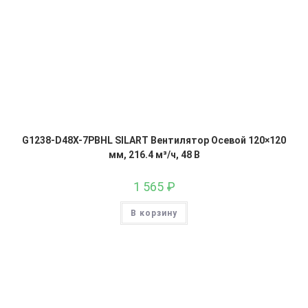
G1238-D48X-7PBHL SILART Вентилятор Осевой 120×120
мм, 216.4 м³/ч, 48 В
1 565
₽
В корзину