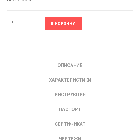
Количество
В КОРЗИНУ
товара
SNV-
8450-
00T
SILART
ОПИСАНИЕ
Нагреватель
с
ХАРАКТЕРИСТИКИ
вентилятором
450
ИНСТРУКЦИЯ
Вт
80
ПАСПОРТ
м3/
ч
СЕРТИФИКАТ
230
AC
ЧЕРТЕЖИ