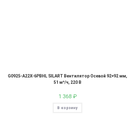
G0925-A22X-6PBHL SILART Вентилятор Осевой 92×92 мм,
51 м³/ч, 220 В
1 368
₽
В корзину