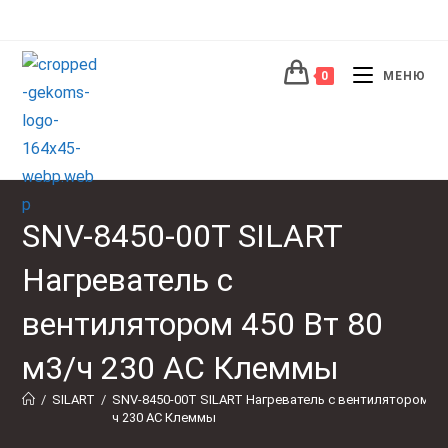
Перейти
к
содержимому
0
МЕНЮ
SNV-8450-00T SILART
Нагреватель с
вентилятором 450 Вт 80
м3/ч 230 AC Клеммы
/
SILART
/
SNV-8450-00T SILART Нагреватель с вентилятором 450
ч 230 AC Клеммы