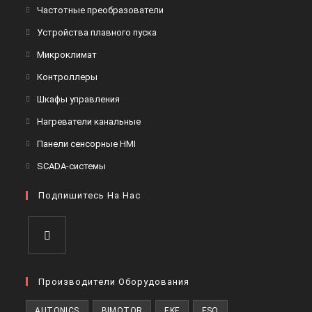
Откроется
Частотные преобразователи
в
Откроется
Устройства плавного пуска
новой
в
Откроется
Микроклимат
вкладке
новой
в
Откроется
Контроллеры
вкладке
новой
в
Откроется
Шкафы управления
вкладке
новой
в
Откроется
Нагреватели канальные
вкладке
новой
в
Откроется
Панели сенсорные HMI
вкладке
новой
в
Откроется
SCADA-системы
вкладке
новой
в
вкладке
Подпишитесь На Нас
новой
вкладке
Откроется
в
Производители Оборудования
новой
AUTONICS
BIMOTOR
EKF
ESQ