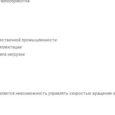
таллообработка
ечественной промышленности
мплектации
ипа нагрузки
вляется невозможность управлять скоростью вращения э