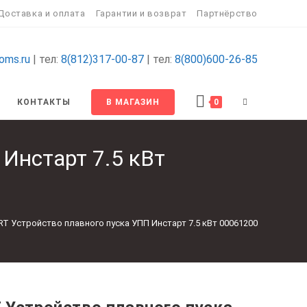
Доставка и оплата
Гарантии и возврат
Партнёрство
oms.ru
| тел:
8(812)317-00-87
| тел:
8(800)600-26-85
ПЕРЕКЛЮЧИТ
КОНТАКТЫ
В МАГАЗИН
0
ПОИСК
 Инстарт 7.5 кВт
ПО
ВЕБ-
ART Устройство плавного пуска УПП Инстарт 7.5 кВт 00061200
САЙТУ