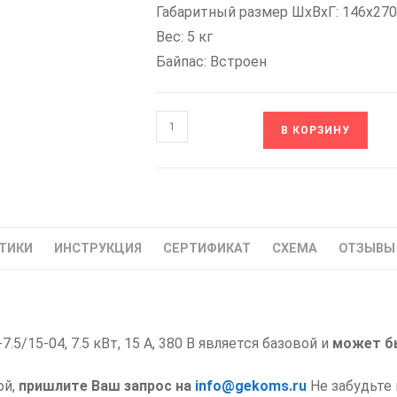
Габаритный размер ШxВxГ: 146x27
Вес: 5 кг
Байпас: Встроен
Количество
В КОРЗИНУ
товара
SBI-
7.5/15-
04
INSTART
ТИКИ
ИНСТРУКЦИЯ
СЕРТИФИКАТ
СХЕМА
ОТЗЫВЫ 
Устройство
плавного
пуска
УПП
5/15-04, 7.5 кВт, 15 А, 380 В является базовой и
Инстарт
может б
7.5
ой,
пришлите Ваш запрос на
info@gekoms.ru
Не забудьте 
кВт