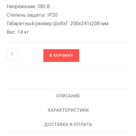
Напряжение: 380 В
Степень защиты: IP20
Габаритный размер ШхВхГ: 200х341х208 мм
Вес: 14 кг
Количество
В КОРЗИНУ
товара
RI350-
P-
P22K0-
4
ОПИСАНИЕ
РУСЭЛКОМ
Частотный
ХАРАКТЕРИСТИКИ
преобразователь
частоты
ДОСТАВКА И ОПЛАТА
22
кВт