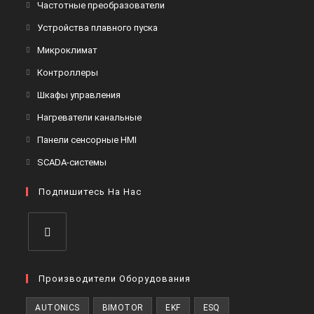
Откроется
Частотные преобразователи
в
Откроется
Устройства плавного пуска
новой
в
Откроется
Микроклимат
вкладке
новой
в
Откроется
Контроллеры
вкладке
новой
в
Откроется
Шкафы управления
вкладке
новой
в
Откроется
Нагреватели канальные
вкладке
новой
в
Откроется
Панели сенсорные HMI
вкладке
новой
в
Откроется
SCADA-системы
вкладке
новой
в
вкладке
Подпишитесь На Нас
новой
вкладке
Откроется
в
Производители Оборудования
новой
AUTONICS
BIMOTOR
EKF
ESQ
вкладке