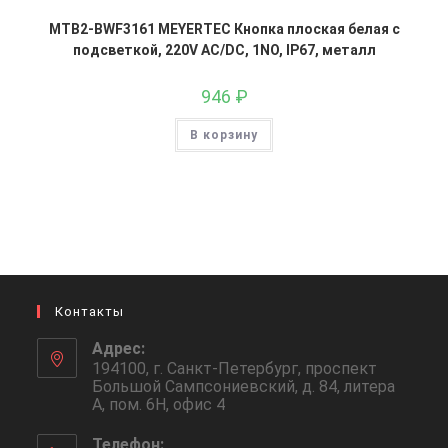
MTB2-BWF3161 MEYERTEC Кнопка плоская белая с
подсветкой, 220V AC/DC, 1NO, IP67, металл
946
₽
В корзину
Контакты
Адрес:
194100, г. Санкт-Петербург, проспект
Большой Сампсониевский, д. 84, литера
А, пом. 6Н, офис 4
Телефон: