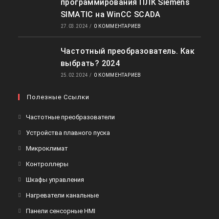
программирования ПЛК Siemens
SIMATIC на WinCC SCADA
27.03.2024
/
0 КОММЕНТАРИЕВ
Частотный преобразователь. Как
выбрать? 2024
25.02.2024
/
0 КОММЕНТАРИЕВ
Полезные Ссылки
Откроется
Частотные преобразователи
в
Откроется
Устройства плавного пуска
новой
в
Откроется
Микроклимат
вкладке
новой
в
Откроется
Контроллеры
вкладке
новой
в
Откроется
Шкафы управления
вкладке
новой
в
Откроется
Нагреватели канальные
вкладке
новой
в
Откроется
Панели сенсорные HMI
вкладке
новой