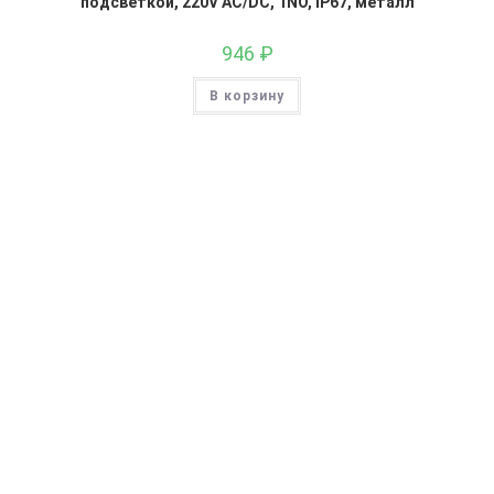
подсветкой, 220V AC/DC, 1NO, IP67, металл
946
₽
В корзину