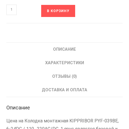
Количество
В КОРЗИНУ
товара
PYF-
039BE
KIPPRIBOR
Колодка
ОПИСАНИЕ
Монтажная
для
ХАРАКТЕРИСТИКИ
Реле
ОВЕН
ОТЗЫВЫ (0)
ДОСТАВКА И ОПЛАТА
Описание
Цена на Колодка монтажная KIPPRIBOR PYF-039BE,
6-24DC / 110…220AC/DC, 1 ярус является базовой и