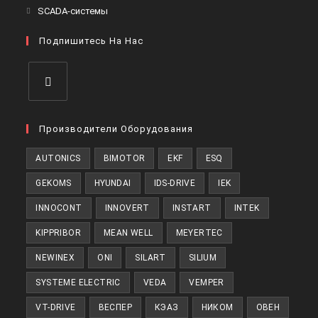
в
Откроется
SCADA-системы
вкладке
новой
в
вкладке
Подпишитесь На Нас
новой
вкладке
Откроется
в
Производители Оборудования
новой
AUTONICS
BIMOTOR
EKF
ESQ
вкладке
GEKOMS
HYUNDAI
IDS-DRIVE
IEK
INNOCONT
INNOVERT
INSTART
INTEK
KIPPRIBOR
MEAN WELL
MEYERTEC
NEWINEX
ONI
SILART
SILIUM
SYSTEME ELECTRIC
VEDA
VEMPER
VT-DRIVE
ВЕСПЕР
КЭАЗ
НИКОМ
ОВЕН