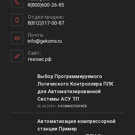
8(800)600-26-85
Откроется
Отдел продаж:
в
8(812)317-00-87
вашем
Откроется
приложении
Почта:
в
info@gekoms.ru
Откроется
вашем
в
приложении
вашем
Сайт:
приложении
гекомс.рф
Выбор Программируемого
Логического Контроллера ПЛК
для Автоматизированной
Системы АСУ ТП
05.06.2024
/
0 КОММЕНТАРИЕВ
Автоматизация компрессорной
станции Пример