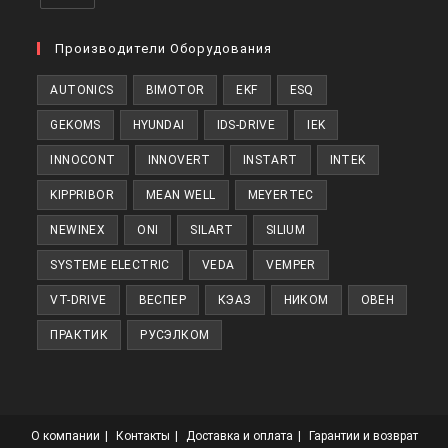
Откроется
в
Производители Оборудования
новой
AUTONICS
BIMOTOR
EKF
ESQ
вкладке
GEKOMS
HYUNDAI
IDS-DRIVE
IEK
INNOCONT
INNOVERT
INSTART
INTEK
KIPPRIBOR
MEAN WELL
MEYERTEC
NEWINEX
ONI
SILART
SILIUM
SYSTEME ELECTRIC
VEDA
VEMPER
VT-DRIVE
ВЕСПЕР
КЭАЗ
НИКОМ
ОВЕН
ПРАКТИК
РУСЭЛКОМ
О компании
Контакты
Доставка и оплата
Гарантии и возврат