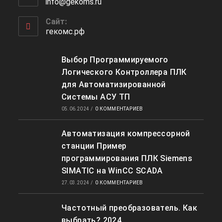
info@gekoms.ru
Откроется
вашем
в
приложении
вашем
Сайт:
приложении
гекомс.рф
Выбор Программируемого
Логического Контроллера ПЛК
для Автоматизированной
Системы АСУ ТП
05.06.2024
/
0 КОММЕНТАРИЕВ
Автоматизация компрессорной
станции Пример
программирования ПЛК Siemens
SIMATIC на WinCC SCADA
27.03.2024
/
0 КОММЕНТАРИЕВ
Частотный преобразователь. Как
выбрать? 2024