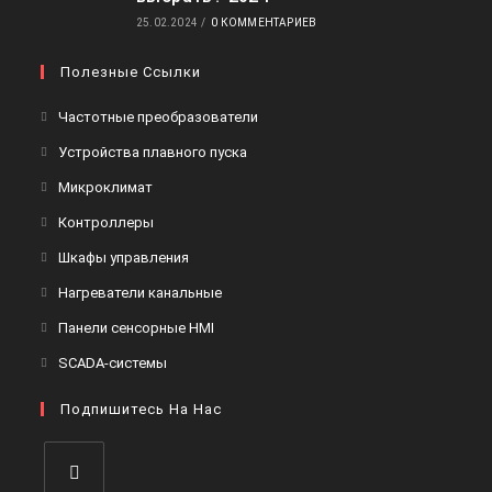
25.02.2024
/
0 КОММЕНТАРИЕВ
Полезные Ссылки
Откроется
Частотные преобразователи
в
Откроется
Устройства плавного пуска
новой
в
Откроется
Микроклимат
вкладке
новой
в
Откроется
Контроллеры
вкладке
новой
в
Откроется
Шкафы управления
вкладке
новой
в
Откроется
Нагреватели канальные
вкладке
новой
в
Откроется
Панели сенсорные HMI
вкладке
новой
в
Откроется
SCADA-системы
вкладке
новой
в
вкладке
Подпишитесь На Нас
новой
вкладке