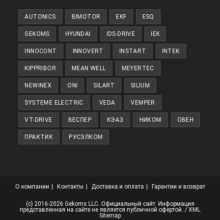
новой
AUTONICS
BIMOTOR
EKF
ESQ
вкладке
GEKOMS
HYUNDAI
IDS-DRIVE
IEK
INNOCONT
INNOVERT
INSTART
INTEK
KIPPRIBOR
MEAN WELL
MEYERTEC
NEWINEX
ONI
SILART
SILIUM
SYSTEME ELECTRIC
VEDA
VEMPER
VT-DRIVE
ВЕСПЕР
КЭАЗ
НИКОМ
ОВЕН
ПРАКТИК
РУСЭЛКОМ
О компании
Контакты
Доставка и оплата
Гарантии и возврат
(с) 2016-2026 Gekoms LLC. Официальный сайт. Информация
представленная на сайте не является публичной офертой. /
XML
Sitemap