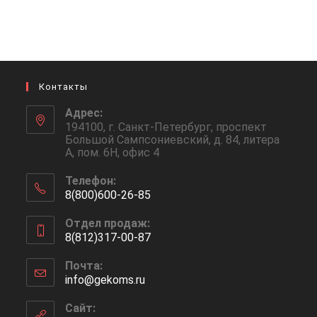
Контакты
Адрес:
194100, г. Санкт-Петербург, проспект
Большой Сампсониевский, д. 84, литера
А, пом. 6Н, офис 4
Телефон:
8(800)600-26-85
Откроется
Отдел продаж:
в
8(812)317-00-87
вашем
Откроется
приложении
Почта:
в
info@gekoms.ru
Откроется
вашем
в
приложении
вашем
Сайт: