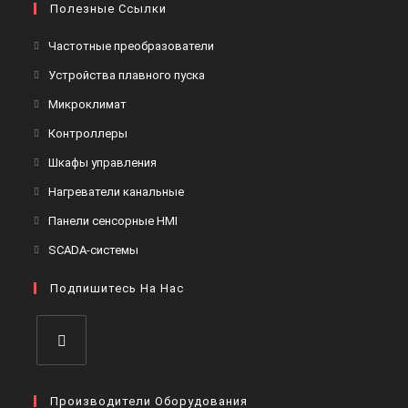
Полезные Ссылки
Откроется
Частотные преобразователи
в
Откроется
Устройства плавного пуска
новой
в
Откроется
Микроклимат
вкладке
новой
в
Откроется
Контроллеры
вкладке
новой
в
Откроется
Шкафы управления
вкладке
новой
в
Откроется
Нагреватели канальные
вкладке
новой
в
Откроется
Панели сенсорные HMI
вкладке
новой
в
Откроется
SCADA-системы
вкладке
новой
в
вкладке
Подпишитесь На Нас
новой
вкладке
Откроется
в
Производители Оборудования