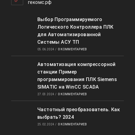
приложении
гекомс.рф
Выбор Программируемого
Логического Контроллера ПЛК
для Автоматизированной
Системы АСУ ТП
05.06.2024
/
0 КОММЕНТАРИЕВ
Автоматизация компрессорной
станции Пример
программирования ПЛК Siemens
SIMATIC на WinCC SCADA
27.03.2024
/
0 КОММЕНТАРИЕВ
Частотный преобразователь. Как
выбрать? 2024
25.02.2024
/
0 КОММЕНТАРИЕВ