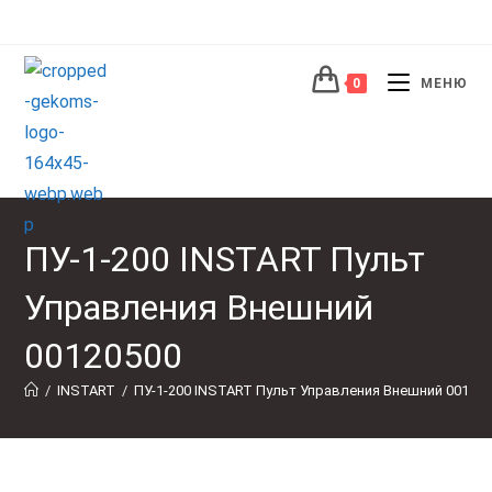
Перейти
к
содержимому
0
МЕНЮ
ПУ-1-200 INSTART Пульт
Управления Внешний
00120500
/
INSTART
/
ПУ-1-200 INSTART Пульт Управления Внешний 00120