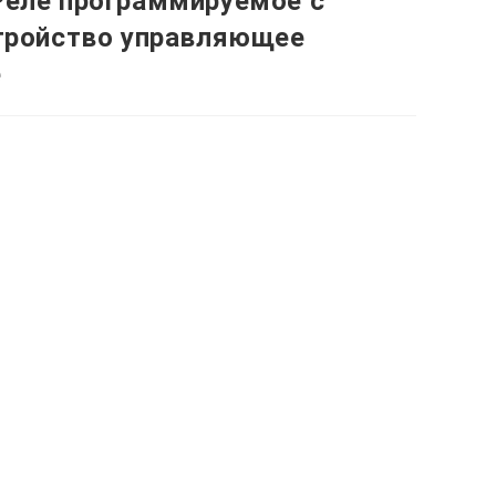
Реле программируемое с
стройство управляющее
е