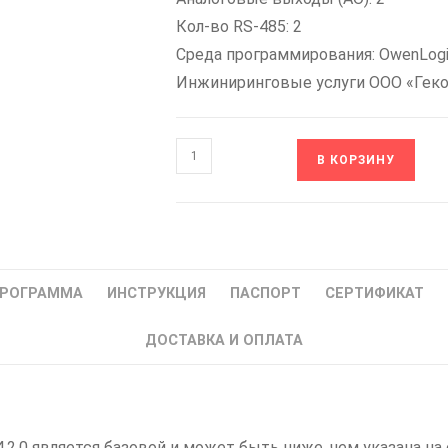
Кол-во RS-485: 2
Среда программирования: OwenLog
Инжиниринговые услуги ООО «Геко
Количество
В КОРЗИНУ
товара
ПР200-
24.4.2.0
ОВЕН
Реле
РОГРАММА
ИНСТРУКЦИЯ
ПАСПОРТ
СЕРТИФИКАТ
программируемое
с
ДОСТАВКА И ОПЛАТА
дисплеем
24
В
DC
2.0 является базовой и может быть ниже, чем указана на 