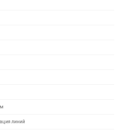
ем
ация линий