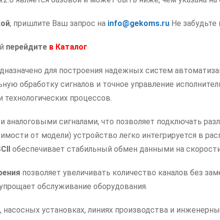
|
устройство
кой
, пришлите Ваш запрос на
info@gekoms.ru
Не забудьте 
управляющее
многофункциональное
ий
перейдите
в
Каталог
дназначено для построения надежных систем автоматиз
ьную обработку сигналов и точное управление исполнител
 технологических процессов.
 аналоговыми сигналами, что позволяет подключать разл
симости от модели) устройство легко интегрируется в р
CII
обеспечивает стабильный обмен данными на скорост
рения
позволяет увеличивать количество каналов без за
 упрощает обслуживание оборудования.
 насосных установках, линиях производства и инженерны