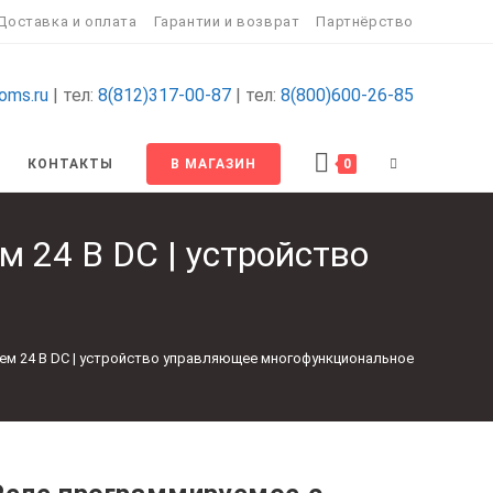
Доставка и оплата
Гарантии и возврат
Партнёрство
oms.ru
| тел:
8(812)317-00-87
| тел:
8(800)600-26-85
ПЕРЕКЛЮЧИТ
КОНТАКТЫ
В МАГАЗИН
0
ПОИСК
 24 В DC | устройство
ПО
ВЕБ-
еем 24 В DC | устройство управляющее многофункциональное
САЙТУ