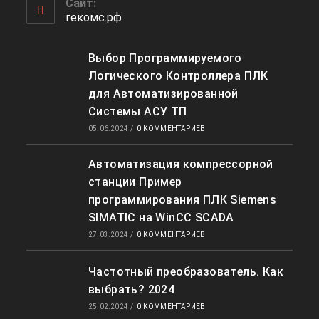
Сайт:
приложении
гекомс.рф
Выбор Программируемого
Логического Контроллера ПЛК
для Автоматизированной
Системы АСУ ТП
05.06.2024
/
0 КОММЕНТАРИЕВ
Автоматизация компрессорной
станции Пример
программирования ПЛК Siemens
SIMATIC на WinCC SCADA
27.03.2024
/
0 КОММЕНТАРИЕВ
Частотный преобразователь. Как
выбрать? 2024
25.02.2024
/
0 КОММЕНТАРИЕВ