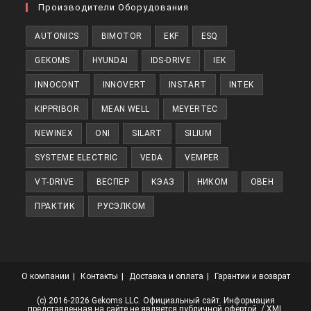
в
Производители Оборудования
новой
AUTONICS
BIMOTOR
EKF
ESQ
вкладке
GEKOMS
HYUNDAI
IDS-DRIVE
IEK
INNOCONT
INNOVERT
INSTART
INTEK
KIPPRIBOR
MEAN WELL
MEYERTEC
NEWINEX
ONI
SILART
SILIUM
SYSTEME ELECTRIC
VEDA
VEMPER
VT-DRIVE
ВЕСПЕР
КЭАЗ
НИКОМ
ОВЕН
ПРАКТИК
РУСЭЛКОМ
О компании
Контакты
Доставка и оплата
Гарантии и возврат
(с) 2016-2026 Gekoms LLC. Официальный сайт. Информация
представленная на сайте не является публичной офертой. /
XML