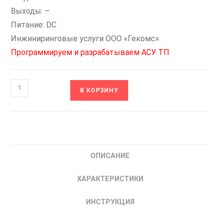
Выходы: –
Питание: DC
Инжиниринговые услуги ООО «Гекомс»:
Программируем и разрабатываем АСУ ТП
Количество
В КОРЗИНУ
товара
PLR-
430-
EMA-
04I000-
ОПИСАНИЕ
0DC-
00
ХАРАКТЕРИСТИКИ
ONI
Модуль
ИНСТРУКЦИЯ
цифровой
4