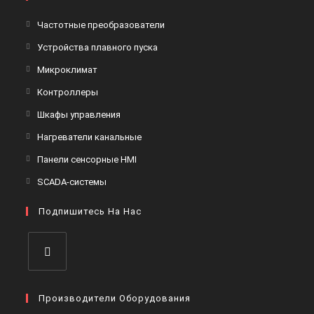
Откроется
Частотные преобразователи
в
Откроется
Устройства плавного пуска
новой
в
Откроется
Микроклимат
вкладке
новой
в
Откроется
Контроллеры
вкладке
новой
в
Откроется
Шкафы управления
вкладке
новой
в
Откроется
Нагреватели канальные
вкладке
новой
в
Откроется
Панели сенсорные HMI
вкладке
новой
в
Откроется
SCADA-системы
вкладке
новой
в
вкладке
Подпишитесь На Нас
новой
вкладке
Откроется
в
Производители Оборудования
новой