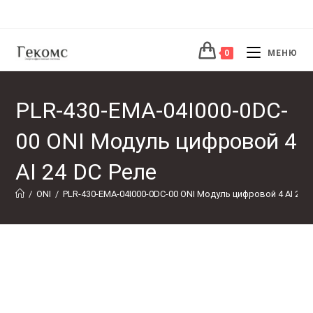
Перейти
к
содержимому
0
МЕНЮ
PLR-430-EMA-04I000-0DC-
00 ONI Модуль цифровой 4
AI 24 DC Реле
/
ONI
/
PLR-430-EMA-04I000-0DC-00 ONI Модуль цифровой 4 AI 24 