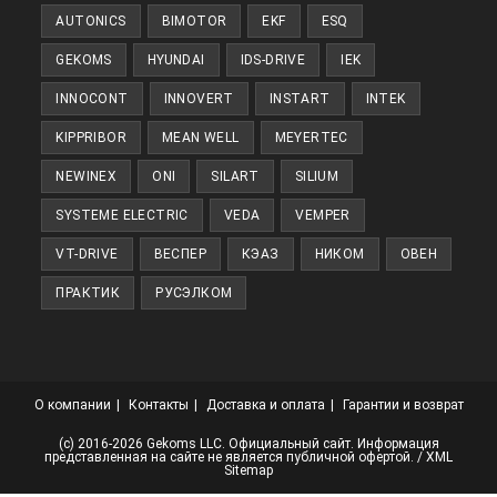
AUTONICS
BIMOTOR
EKF
ESQ
вкладке
GEKOMS
HYUNDAI
IDS-DRIVE
IEK
INNOCONT
INNOVERT
INSTART
INTEK
KIPPRIBOR
MEAN WELL
MEYERTEC
NEWINEX
ONI
SILART
SILIUM
SYSTEME ELECTRIC
VEDA
VEMPER
VT-DRIVE
ВЕСПЕР
КЭАЗ
НИКОМ
ОВЕН
ПРАКТИК
РУСЭЛКОМ
О компании
Контакты
Доставка и оплата
Гарантии и возврат
(с) 2016-2026 Gekoms LLC. Официальный сайт. Информация
представленная на сайте не является публичной офертой. /
XML
Sitemap