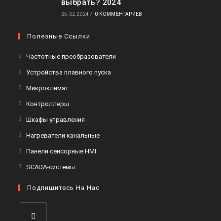
выбрать? 2024
25.02.2024
/
0 КОММЕНТАРИЕВ
Полезные Ссылки
Откроется
Частотные преобразователи
в
Откроется
Устройства плавного пуска
новой
в
Откроется
Микроклимат
вкладке
новой
в
Откроется
Контроллеры
вкладке
новой
в
Откроется
Шкафы управления
вкладке
новой
в
Откроется
Нагреватели канальные
вкладке
новой
в
Откроется
Панели сенсорные HMI
вкладке
новой
в
Откроется
SCADA-системы
вкладке
новой
в
вкладке
Подпишитесь На Нас
новой
вкладке