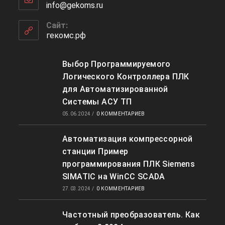
info@gekoms.ru
Откроется
вашем
в
приложении
вашем
Сайт:
приложении
гекомс.рф
Выбор Программируемого
Логического Контроллера ПЛК
для Автоматизированной
Системы АСУ ТП
05.06.2024
/
0 КОММЕНТАРИЕВ
Автоматизация компрессорной
станции Пример
программирования ПЛК Siemens
SIMATIC на WinCC SCADA
27.03.2024
/
0 КОММЕНТАРИЕВ
Частотный преобразователь. Как