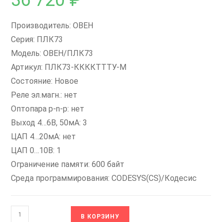
36 720
₽
Производитель: ОВЕН
Серия: ПЛК73
Модель: ОВЕН/ПЛК73
Артикул: ПЛК73-ККККТТТУ-М
Состояние: Новое
Реле эл.магн.: нет
Оптопара p-n-p: нет
Выход 4…6В, 50мА: 3
ЦАП 4…20мА: нет
ЦАП 0…10В: 1
Ограничение памяти: 600 байт
Среда программирования: CODESYS(CS)/Кодесис
Количество
В КОРЗИНУ