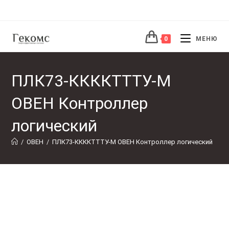
Перейти
к
содержимому
0
МЕНЮ
ПЛК73-ККККТТТУ-М
ОВЕН Контроллер
логический
/
ОВЕН
/
ПЛК73-ККККТТТУ-М ОВЕН Контроллер логический