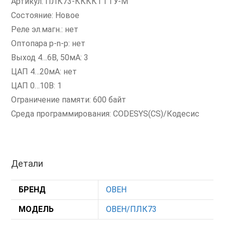
Артикул: ПЛК73-ККККТТТУ-М
Состояние: Новое
Реле эл.магн.: нет
Оптопара p-n-p: нет
Выход 4…6В, 50мА: 3
ЦАП 4…20мА: нет
ЦАП 0…10В: 1
Ограничение памяти: 600 байт
Среда программирования: CODESYS(CS)/Кодесис
Детали
БРЕНД
ОВЕН
МОДЕЛЬ
ОВЕН/ПЛК73