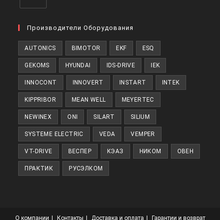
Откроется
в
Производители Оборудования
новой
AUTONICS
BIMOTOR
EKF
ESQ
вкладке
GEKOMS
HYUNDAI
IDS-DRIVE
IEK
INNOCONT
INNOVERT
INSTART
INTEK
KIPPRIBOR
MEAN WELL
MEYERTEC
NEWINEX
ONI
SILART
SILIUM
SYSTEME ELECTRIC
VEDA
VEMPER
VT-DRIVE
ВЕСПЕР
КЭАЗ
НИКОМ
ОВЕН
ПРАКТИК
РУСЭЛКОМ
О компании
Контакты
Доставка и оплата
Гарантии и возврат