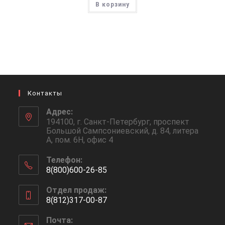
В корзину
Контакты
Адрес:
194100, г. Санкт-Петербург, проспект
Большой Сампсониевский, д. 84, литера
А, пом. 6Н, офис 4
Телефон:
8(800)600-26-85
Откроется
Отдел продаж:
в
8(812)317-00-87
вашем
Откроется
приложении
Почта:
в