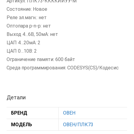
Артикул: ПЛК73-ККККИИУУ-М
Состояние: Новое
Реле эл.магн.: нет
Оптопара p-n-p: нет
Выход 4…6В, 50мА: нет
ЦАП 4…20мА: 2
ЦАП 0…10В: 2
Ограничение памяти: 600 байт
Среда программирования: CODESYS(CS)/Кодесис
Детали
БРЕНД
ОВЕН
МОДЕЛЬ
ОВЕН/ПЛК73