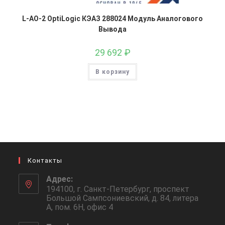
L-AO-2 OptiLogic КЭАЗ 288024 Модуль Аналогового
Вывода
29 692
₽
В корзину
Контакты
Адрес:
194100, г. Санкт-Петербург, проспект
Большой Сампсониевский, д. 84, литера
А, пом. 6Н, офис 4