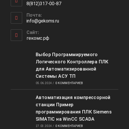
8(812)317-00-87
вашем
Откроется
приложении
Почта:
в
info@gekoms.ru
Откроется
вашем
в
приложении
вашем
Сайт:
приложении
гекомс.рф
Выбор Программируемого
Логического Контроллера ПЛК
для Автоматизированной
Системы АСУ ТП
05.06.2024
/
0 КОММЕНТАРИЕВ
Автоматизация компрессорной
станции Пример
программирования ПЛК Siemens
SIMATIC на WinCC SCADA
27.03.2024
/
0 КОММЕНТАРИЕВ