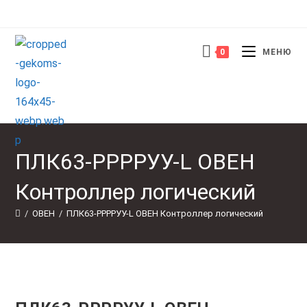
Перейти
к
содержимому
0
МЕНЮ
ПЛК63-РРРРУУ-L ОВЕН
Контроллер логический
/
ОВЕН
/
ПЛК63-РРРРУУ-L ОВЕН Контроллер логический