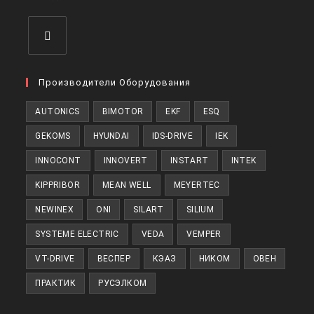
вкладке
Откроется
в
Производители Оборудования
новой
AUTONICS
BIMOTOR
EKF
ESQ
вкладке
GEKOMS
HYUNDAI
IDS-DRIVE
IEK
INNOCONT
INNOVERT
INSTART
INTEK
KIPPRIBOR
MEAN WELL
MEYERTEC
NEWINEX
ONI
SILART
SILIUM
SYSTEME ELECTRIC
VEDA
VEMPER
VT-DRIVE
ВЕСПЕР
КЭАЗ
НИКОМ
ОВЕН
ПРАКТИК
РУСЭЛКОМ