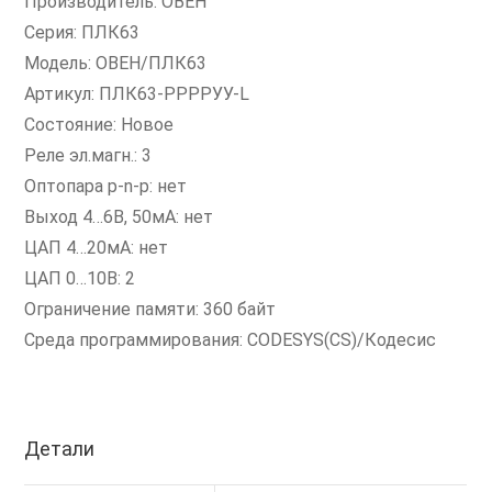
Производитель: ОВЕН
Серия: ПЛК63
Модель: ОВЕН/ПЛК63
Артикул: ПЛК63-РРРРУУ-L
Состояние: Новое
Реле эл.магн.: 3
Оптопара p-n-p: нет
Выход 4…6В, 50мА: нет
ЦАП 4…20мА: нет
ЦАП 0…10В: 2
Ограничение памяти: 360 байт
Среда программирования: CODESYS(CS)/Кодесис
Детали