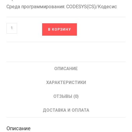
Среда программирования: CODESYS(CS)/Кодесис
Количество
В КОРЗИНУ
товара
ПЛК63-
РРРРУУ-
L
ОВЕН
ОПИСАНИЕ
Контроллер
логический
ХАРАКТЕРИСТИКИ
ОТЗЫВЫ (0)
ДОСТАВКА И ОПЛАТА
Описание