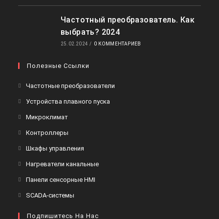
Частотный преобразователь. Как
выбрать? 2024
25.02.2024
/
0 КОММЕНТАРИЕВ
Полезные Ссылки
Откроется
Частотные преобразователи
в
Откроется
Устройства плавного пуска
новой
в
Откроется
Микроклимат
вкладке
новой
в
Откроется
Контроллеры
вкладке
новой
в
Откроется
Шкафы управления
вкладке
новой
в
Откроется
Нагреватели канальные
вкладке
новой
в
Откроется
Панели сенсорные HMI
вкладке
новой
в
Откроется
SCADA-системы
вкладке
новой
в
вкладке
Подпишитесь На Нас
новой