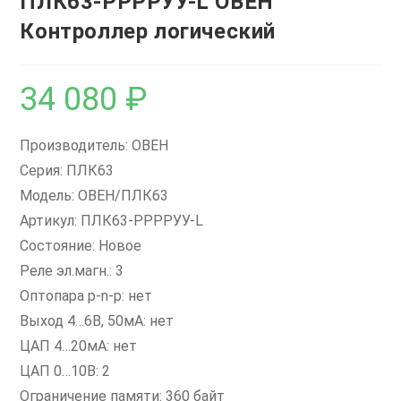
ПЛК63-РРРРУУ-L ОВЕН
Контроллер логический
34 080
₽
Производитель: ОВЕН
Серия: ПЛК63
Модель: ОВЕН/ПЛК63
Артикул: ПЛК63-РРРРУУ-L
Состояние: Новое
Реле эл.магн.: 3
Оптопара p-n-p: нет
Выход 4…6В, 50мА: нет
ЦАП 4…20мА: нет
ЦАП 0…10В: 2
Ограничение памяти: 360 байт